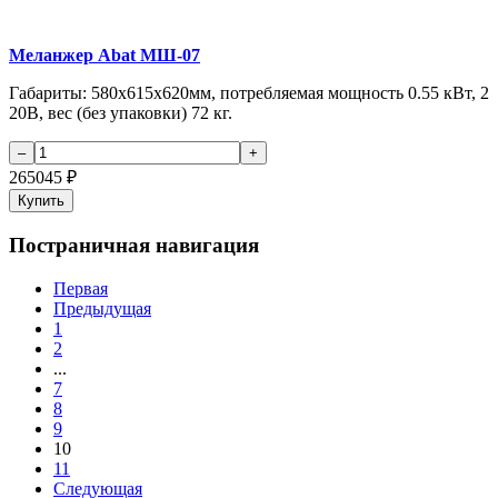
Меланжер Abat МШ-07
Габариты: 580х615х620мм, потребляемая мощность 0.55 кВт, 2
20В, вес (без упаковки) 72 кг.
265045
₽
Купить
Постраничная навигация
Первая
Предыдущая
1
2
...
7
8
9
10
11
Следующая