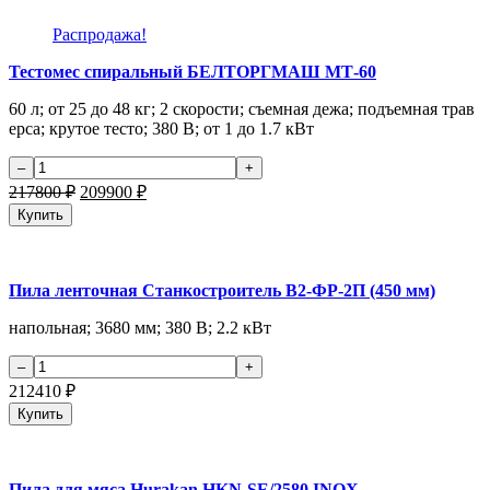
Распродажа!
Тестомес спиральный БЕЛТОРГМАШ МТ-60
60 л; от 25 до 48 кг; 2 скорости; съемная дежа; подъемная трав
ерса; крутое тесто; 380 В; от 1 до 1.7 кВт
217800
₽
209900
₽
Купить
Пила ленточная Станкостроитель В2-ФР-2П (450 мм)
напольная; 3680 мм; 380 В; 2.2 кВт
212410
₽
Купить
Пила для мяса Hurakan HKN-SE/2580 INOX