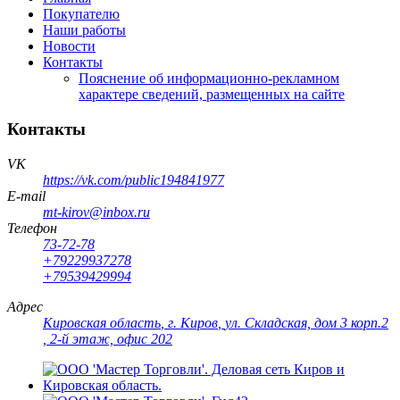
Покупателю
Наши работы
Новости
Контакты
Пояснение об информационно-рекламном
характере сведений, размещенных на сайте
Контакты
VK
https://vk.com/public194841977
E-mail
mt-kirov@inbox.ru
Телефон
73-72-78
+79229937278
+79539429994
Адрес
Кировская область
,
г. Киров
,
ул. Складская, дом 3 корп.2
, 2-й этаж, офис 202