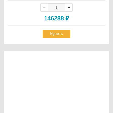
146288
₽
Купить