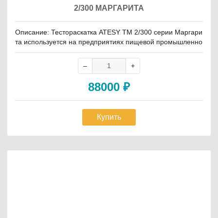
2/300 МАРГАРИТА
Описание: Тестораскатка ATESY ТМ 2/300 серии Маргари
та используется на предприятиях пищевой промышленно
сти и общественного питания, в пекарнях и кондитерски
х для раскатки теста для хлебобулочных и кондитерских и
зделий, создания коржей для пиццы, хлеба, сдобных було
чек и т.д. Модель оснащена электрической педалью, регу
88000
₽
лировкой толщины пласта, загрузочным отсеком и 2 пар в
аликов из пластика. Корпус выполнен из нержавеющей ст
али. […]
Купить