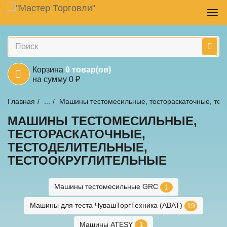
Навигация
Skip
Пер
to
нав
main
Поиск
content
Корзина
0
товар(ов)
на сумму
0
₽
Главная
...
Машины тестомесильные, тестораскаточные, тес
Механическое оборудование
МАШИНЫ ТЕСТОМЕСИЛЬНЫЕ,
ТЕСТОРАСКАТОЧНЫЕ,
ТЕСТОДЕЛИТЕЛЬНЫЕ,
ТЕСТООКРУГЛИТЕЛЬНЫЕ
Машины тестомесильные GRC
1
Машины для теста ЧувашТоргТехника (ABAT)
19
Машины ATESY
1