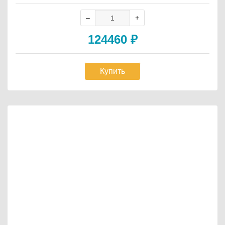
124460
₽
Купить