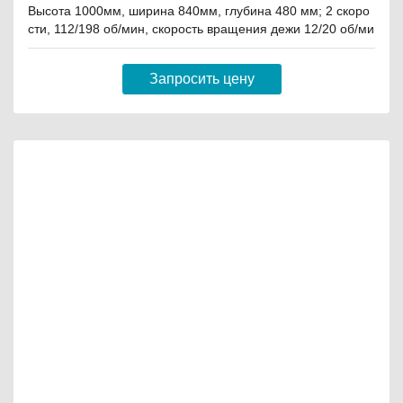
Высота 1000мм, ширина 840мм, глубина 480 мм; 2 скоро
сти, 112/198 об/мин, скорость вращения дежи 12/20 об/ми
н, масса замешиваемого теста 20 кг.
Запросить цену