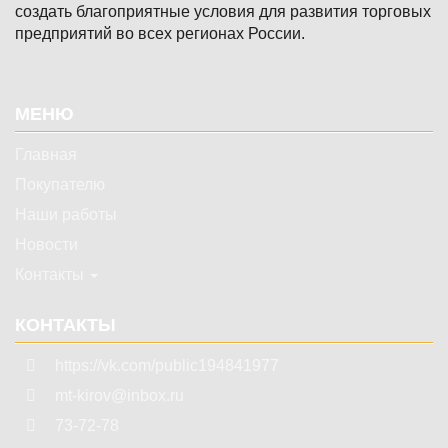
создать благоприятные условия для развития торговых
предприятий во всех регионах России.
Подвал
МЕНЮ
Главная
Покупателю
Наши работы
Новости
Контакты
КОНТАКТЫ
https://vk.com/public194841977
mt-kirov@inbox.ru
73-72-78