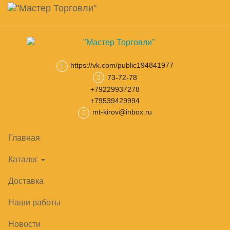
Навигация
Skip
Поиск
to
main
Корзина
0
товар(ов)
content
на сумму
0
₽
https://vk.com/public194841977
Слайд-
73-72-78
+79229937278
шоу
+79539429994
mt-kirov@inbox.ru
Главная
Каталог
Доставка
Наши работы
Новости