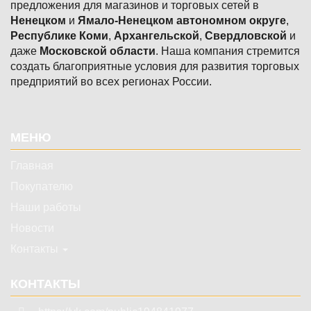
предложения для магазинов и торговых сетей в
Ненецком
и
Ямало-Ненецком автономном округе
,
Республике Коми
,
Архангельской
,
Свердловской
и
даже
Московской области
. Наша компания стремится
создать благоприятные условия для развития торговых
предприятий во всех регионах России.
Подвал
МЕНЮ
Главная
Покупателю
Наши работы
Новости
Контакты
КОНТАКТЫ