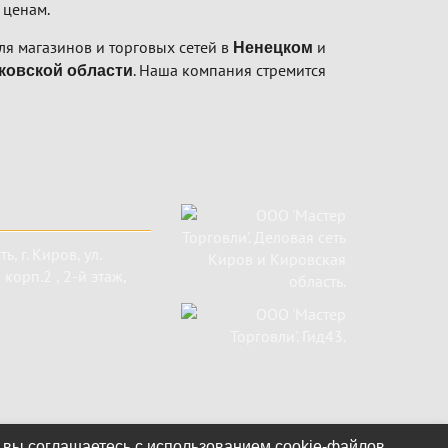
 ценам.
я магазинов и торговых сетей в
и
Ненецком
. Наша компания стремится
ковской области
ть
,
г. Киров
,
ул.
корп.2 , 2-й этаж,
 вы соглашаетесь с использованием cookie-файлов.