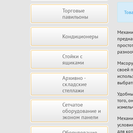
Торговые
Тов
павильоны
Механи
Кондиционеры
предна
просто
разноо
Стойки с
ящиками
Мясору
своей 
исполь
Архивно -
выбрат
складские
стеллажи
Удобны
того, 
Сетчатое
измельч
оборудование и
эконом панели
Механи
услови
для кот
Оборудование