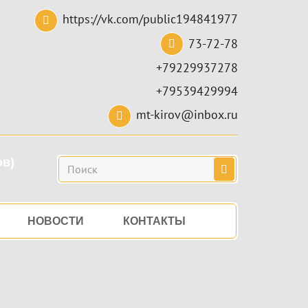
https://vk.com/public194841977
73-72-78
+79229937278
+79539429994
mt-kirov@inbox.ru
ов)
Поиск
НОВОСТИ
КОНТАКТЫ