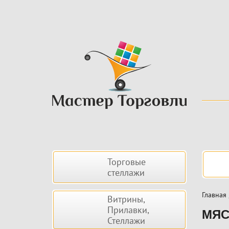
Skip
to
main
content
Боковая
Нав
Торговые
панель
стеллажи
Главная
Витрины,
Прилавки,
МЯС
Стеллажи