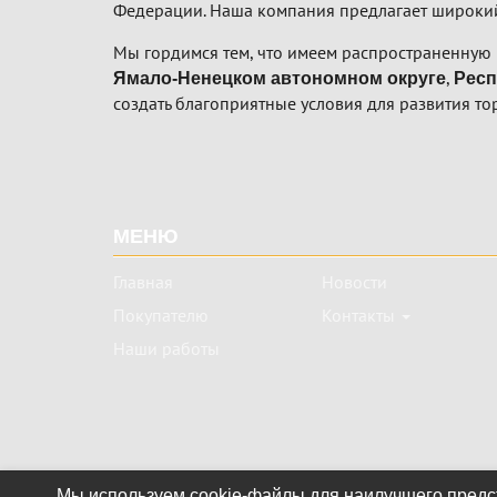
Федерации. Наша компания предлагает широкий
Мы гордимся тем, что имеем распространенную 
,
Ямало-Ненецком автономном округе
Респ
создать благоприятные условия для развития то
Подвал
МЕНЮ
Главная
Новости
Покупателю
Контакты
Наши работы
Мы используем cookie-файлы для наилучшего предст