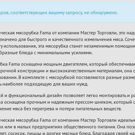
аров, соответствующих вашему запросу, не обнаружено.
ческая мясорубка Fama от компании Мастер Торговли, это над
значено для быстрого и качественного измельчения мяса. Соче
ту использования, эта мясорубка станет незаменимым помощни
бразные блюда с минимальными усилиями.
бка Fama оснащена мощным двигателем, который обеспечивае
прочной конструкции и высококачественным материалам, она о
зовании. В комплекте с мясорубкой поставляются разные разме
ь наиболее подходящую для ваших нужд.
й и функциональный дизайн позволяет легко монтировать и ра
она оснащена прочным и надежным прессом-шнеком, который 
ение мяса без перегрева и потери питательных веществ.
ческая мясорубка Fama от компании Мастер Торговли идеаль
ях или в малых предприятиях общественного питания. Она поз
лет, сосисок, пиццы и других мясных блюд. Благодаря своей н