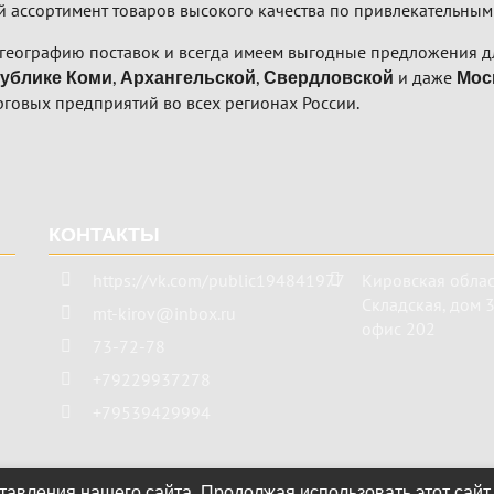
 ассортимент товаров высокого качества по привлекательным
географию поставок и всегда имеем выгодные предложения дл
,
,
и даже
ублике Коми
Архангельской
Свердловской
Мос
рговых предприятий во всех регионах России.
КОНТАКТЫ
https://vk.com/public194841977
Кировская облас
Складская, дом 3 
mt-kirov@inbox.ru
офис 202
73-72-78
+79229937278
+79539429994
авления нашего сайта. Продолжая использовать этот сайт,