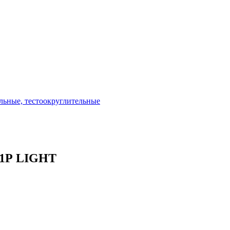
льные, тестоокруглительные
-1Р LIGHT