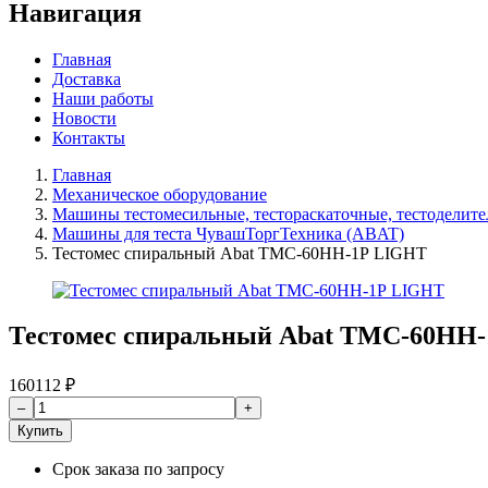
Навигация
Главная
Доставка
Наши работы
Новости
Контакты
Главная
Механическое оборудование
Машины тестомесильные, тестораскаточные, тестоделите
Машины для теста ЧувашТоргТехника (ABAT)
Тестомес спиральный Abat ТМС-60НН-1Р LIGHT
Тестомес спиральный Abat ТМС-60НН
160112
₽
Купить
Срок заказа
по запросу