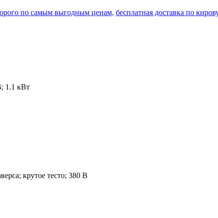
едорого по самым выгодным
ценам,
бесплатная доставка по кирову
; 1.1 кВт
аверса; крутое тесто; 380 В