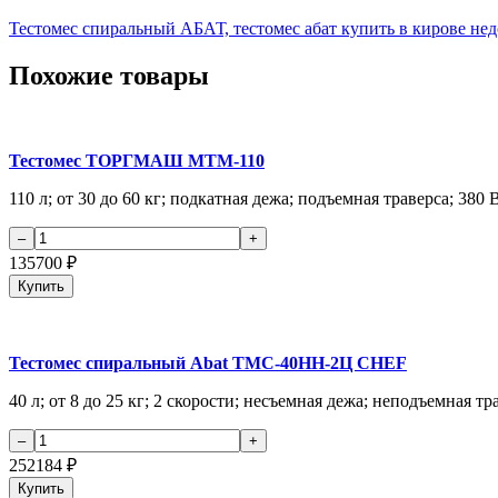
Тестомес спиральный АБАТ,
тестомес абат купить в кирове н
Похожие товары
Тестомес ТОРГМАШ МТМ-110
110 л; от 30 до 60 кг; подкатная дежа; подъемная траверса; 380 В
135700
₽
Купить
Тестомес спиральный Abat ТМС-40НН-2Ц CHEF
40 л; от 8 до 25 кг; 2 скорости; несъемная дежа; неподъемная тр
252184
₽
Купить