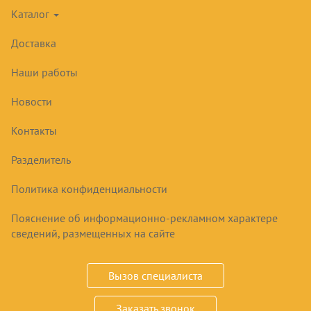
Каталог
ТЕСТОМЕС СПИРАЛЬНЫЙ ABAT
Доставка
ТМС-30НН-2Р LIGHT
Наши работы
161149
₽
Новости
Контакты
Купить
Разделитель
Срок заказа
по запросу
Политика конфиденциальности
Пояснение об информационно-рекламном характере
30 л; 20 кг; 2 скорости; несъемная дежа;
сведений, размещенных на сайте
неподъемная траверса; 380 В
Описание
Вызов специалиста
Описание:
Заказать звонок