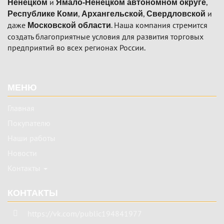
и
,
Ненецком
Ямало-Ненецком автономном округе
,
,
и
Республике Коми
Архангельской
Свердловской
даже
. Наша компания стремится
Московской области
создать благоприятные условия для развития торговых
предприятий во всех регионах России.
Подвал
МЕНЮ
Главная
Покупателю
Наши работы
Новости
Контакты
КОНТАКТЫ
https://vk.com/public194841977