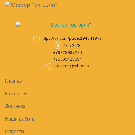
Навигация
Skip
Поиск
to
main
Корзина
0
товар(ов)
content
на сумму
0
₽
https://vk.com/public194841977
73-72-78
Главная
Тепловое оборудование
Шкафы расстоечные
Шка
+79229937278
+79539429994
mt-kirov@inbox.ru
Главная
Каталог
Доставка
Наши работы
Новости