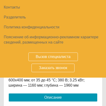
Контакты
КАМЕРА ОКОНЧАТЕЛЬНОЙ РАССТОЙКИ
Разделитель
POLAIR CR1.6080.Т2 INOX
Политика конфиденциальности
310840
₽
Пояснение об информационно-рекламном характере
сведений, размещенных на сайте
Купить
Вызов специалиста
Срок заказа
15-30 дней
Заказать звонок
камера; противень 600×800 мм, противень
600х400 мм; от 35 до 45 °С; 380 В; 3.25 кВт;
ширина — 1160 мм; глубина — 1960 мм
Описание