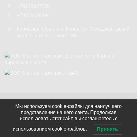
+79229937278
+79539429994
Кировская область
,
г. Киров
,
ул. Складская, дом 3
корп.2 , 2-й этаж, офис 202
Copyright ©
2002 - 2026
"Мастер Торговли"
. Все права
Мы используем cookie-файлы для наилучшего
защищены.
Сообщить об ошибке.
представления нашего сайта. Продолжая
использовать этот сайт, вы соглашаетесь с
Создание, поддержка и продвижение сайтов
использованием cookie-файлов.
Принять