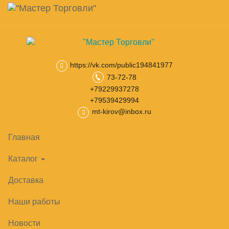
Навигация
Skip
Поиск
to
main
Корзина
0
товар(ов)
content
на сумму
0
₽
https://vk.com/public194841977
73-72-78
Главная
Тепловое оборудование
Шкафы расстоечные
Шка
+79229937278
+79539429994
mt-kirov@inbox.ru
Главная
Каталог
Доставка
Наши работы
Новости