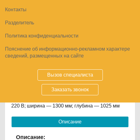
Контакты
ШКАФ РАССТОЕЧНЫЙ МАРИХОЛОДМАШ
Разделитель
ШРЭ106
Политика конфиденциальности
78540
₽
Пояснение об информационно-рекламном характере
сведений, размещенных на сайте
Купить
Вызов специалиста
Срок заказа
4-9 дней
Заказать звонок
шкаф; блок хлебных форм 3Л7; от 30 до 90 °С;
220 В; ширина — 1300 мм; глубина — 1025 мм
Описание
Описание: