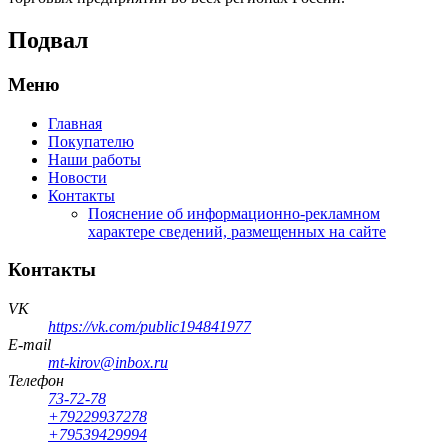
Подвал
Меню
Главная
Покупателю
Наши работы
Новости
Контакты
Пояснение об информационно-рекламном
характере сведений, размещенных на сайте
Контакты
VK
https://vk.com/public194841977
E-mail
mt-kirov@inbox.ru
Телефон
73-72-78
+79229937278
+79539429994