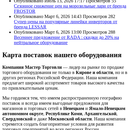
Опубликовано
Июль 13, 2026 17:17
Просмотров
55
Сезонное снижение цен на морозильные лари от бренда
FROSTOR
Опубликовано
Март 6, 2026 14:43
Просмотров
282
Супер цены на популярные линейки инверторов от
бренда LESSAR
Опубликовано
Март 6, 2026 13:00
Просмотров
288
Весеннее предложение от RADA : скидки до 20% на
нейтральное оборудование
Карта поставок нашего оборудования
Компания Мастер Торговли
— лидер на рынке по продаже
торгового оборудования не только в
Кирове и области
, но и в
других регионах Российской Федерации. Наша компания
предлагает широкий ассортимент товаров высокого качества
по привлекательным ценам.
Мы гордимся тем, что имеем распространенную географию
поставок и всегда имеем выгодные предложения для
магазинов и торговых сетей в
Ненецком
и
Ямало-Ненецком
автономном округе
,
Республике Коми
,
Архангельской
,
Свердловской
и даже
Московской области
. Наша компания
стремится создать благоприятные условия для развития
торговых предприятий во всех регионах России.