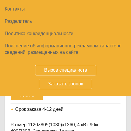
Контакты
Разделитель
Политика конфиденциальности
Пояснение об информационно-рекламном характере
МАРМИТ ПЕРВЫХ БЛЮД ПАТША
сведений, размещенных на сайте
ПМЭС-70М
94600
₽
Вызов специалиста
Заказать звонок
Купить
Срок заказа
4-12 дней
Размер 1120×805(1030)x1360, 4 кВт, 90кг,