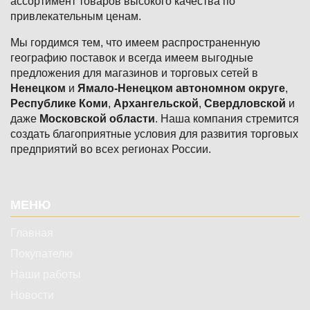
ассортимент товаров высокого качества по
привлекательным ценам.
Мы гордимся тем, что имеем распространенную
географию поставок и всегда имеем выгодные
предложения для магазинов и торговых сетей в
Ненецком
и
Ямало-Ненецком автономном округе
,
Республике Коми
,
Архангельской
,
Свердловской
и
даже
Московской области
. Наша компания стремится
создать благоприятные условия для развития торговых
предприятий во всех регионах России.
Подвал
МЕНЮ
Главная
Покупателю
Наши работы
Новости