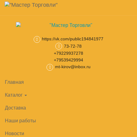
Навигация
Skip
Поиск
to
main
Корзина
0
товар(ов)
content
на сумму
0
₽
https://vk.com/public194841977
73-72-78
Главная
Линии раздачи
Линия раздачи Патша
Линия разда
+79229937278
+79539429994
mt-kirov@inbox.ru
Главная
Каталог
Доставка
Наши работы
Новости