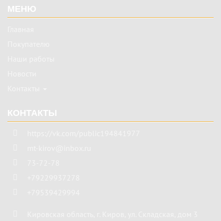
МЕНЮ
Главная
Покупателю
Наши работы
Новости
Контакты
КОНТАКТЫ
https://vk.com/public194841977
mt-kirov@inbox.ru
73-72-78
+79229937278
+79539429994
Кировская область
,
г. Киров
,
ул. Складская, дом 3