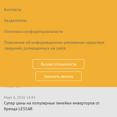
буфетов, термоподносов, витрин и других элементов,
обеспечивающих удобство при подаче и хранении блюд.
Контакты
Благодаря современному дизайну и инновационным
технологиям, оборудование «Вега» поможет создать
Разделитель
уютную и функциональную зону раздачи, отвечая самым
высоким требованиям профессиональных поваров и
Политика конфиденциальности
персонала общепита.
Пояснение об информационно-рекламном характере
сведений, размещенных на сайте
Боковая
Смотреть все
НОВОСТИ
панель
Вызов специалиста
Июль 13, 2026 17:17
Заказать звонок
Сезонное снижение цен на морозильные лари от бренда
FROSTOR
Март 6, 2026 14:43
Супер цены на популярные линейки инверторов от
бренда LESSAR