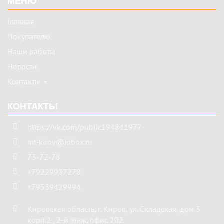
МЕНЮ
Главная
Покупателю
Наши работы
Новости
Контакты
КОНТАКТЫ
https://vk.com/public194841977
mt-kirov@inbox.ru
73-72-78
+79229937278
+79539429994
Кировская область
,
г. Киров
,
ул. Складская, дом 3
корп.2 , 2-й этаж, офис 202