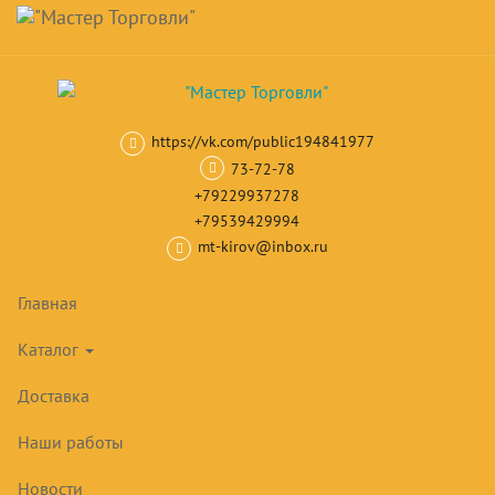
Навигация
Skip
Поиск
to
main
Корзина
0
товар(ов)
content
на сумму
0
₽
https://vk.com/public194841977
Главная
Линии раздачи
Линия раздачи Аста
Линия раздачи А
73-72-78
+79229937278
+79539429994
mt-kirov@inbox.ru
Главная
Каталог
Доставка
Наши работы
Новости