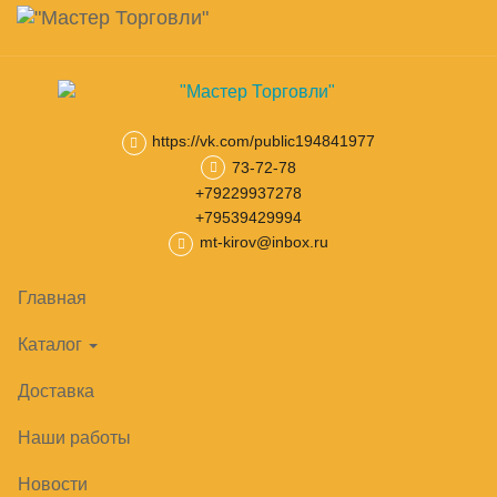
Навигация
Skip
Поиск
to
main
Корзина
0
товар(ов)
content
на сумму
0
₽
https://vk.com/public194841977
73-72-78
Главная
Линии раздачи
Линия раздачи Аста
Линия раздач
+79229937278
+79539429994
mt-kirov@inbox.ru
Главная
Каталог
Доставка
Наши работы
Новости