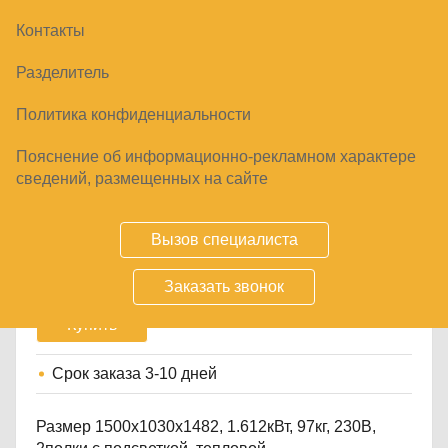
Контакты
Разделитель
Политика конфиденциальности
Пояснение об информационно-рекламном характере
МАРМИТ ВТОРЫХ БЛЮД АСТА
сведений, размещенных на сайте
ПМЭС-70КМ-80
140608
₽
Вызов специалиста
Заказать звонок
Купить
Срок заказа
3-10 дней
Размер 1500x1030x1482, 1.612кВт, 97кг, 230В,