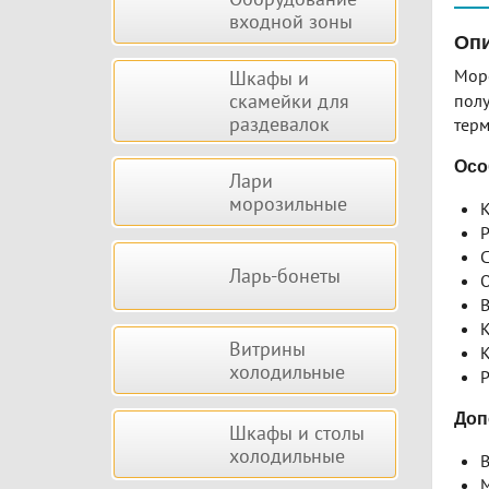
входной зоны
Опи
Мор
Шкафы и
скамейки для
полу
раздевалок
терм
Осо
Лари
морозильные
К
Р
С
Ларь-бонеты
О
В
К
Витрины
К
холодильные
Р
Доп
Шкафы и столы
холодильные
В
М