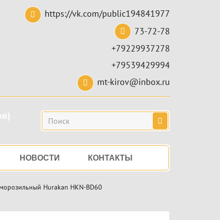
https://vk.com/public194841977
73-72-78
+79229937278
+79539429994
mt-kirov@inbox.ru
ов)
Поиск
НОВОСТИ
КОНТАКТЫ
морозильный Hurakan HKN-BD60
...