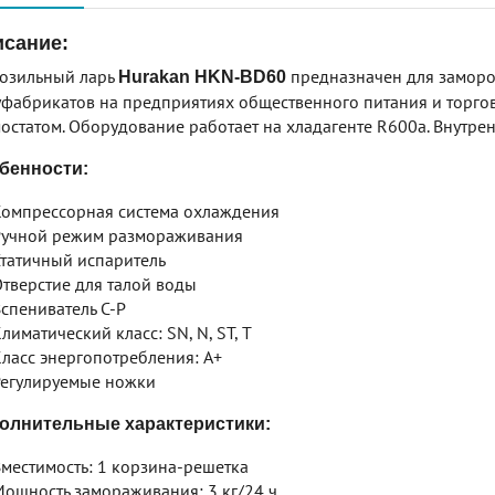
сание:
озильный ларь
предназначен для заморо
Hurakan HKN-BD60
фабрикатов на предприятиях общественного питания и торго
остатом. Оборудование работает на хладагенте R600a. Внутре
бенности:
омпрессорная система охлаждения
учной режим размораживания
татичный испаритель
тверстие для талой воды
спениватель C-P
лиматический класс: SN, N, ST, T
ласс энергопотребления: A+
егулируемые ножки
олнительные характеристики:
местимость: 1 корзина-решетка
ощность замораживания: 3 кг/24 ч