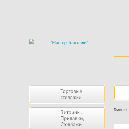
Skip
to
main
content
Боковая
Нав
Торговые
панель
стеллажи
Главная
Витрины,
Прилавки,
Стеллажи