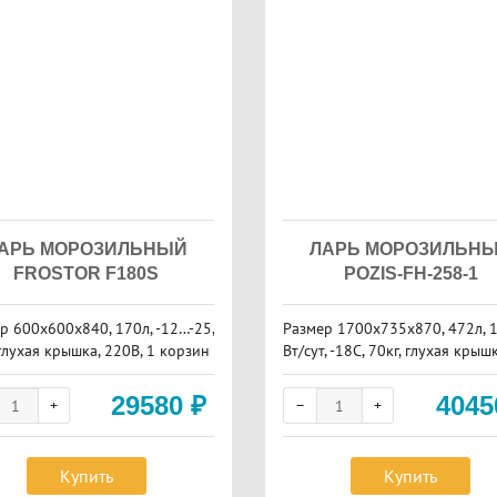
АРЬ МОРОЗИЛЬНЫЙ
ЛАРЬ МОРОЗИЛЬН
FROSTOR F180S
POZIS-FH-258-1
р 600х600х840, 170л, -12…-25,
Размер 1700х735х870, 472л, 1
 глухая крышка, 220В, 1 корзин
Вт/сут, -18С, 70кг, глухая крышк
орзины
29580
₽
404
Купить
Купить