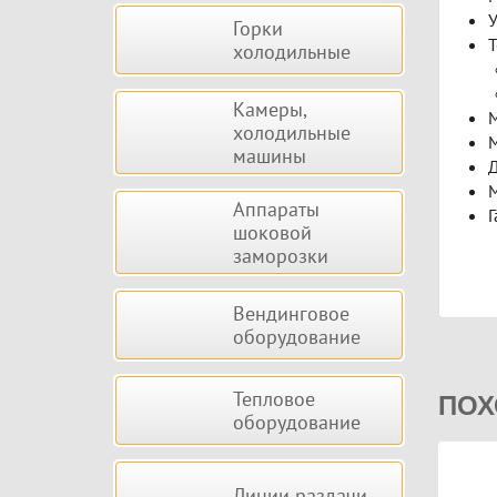
У
Горки
Т
холодильные
Камеры,
М
холодильные
М
машины
Д
М
Аппараты
Г
шоковой
заморозки
Вендинговое
оборудование
Тепловое
ПОХ
оборудование
Линии раздачи