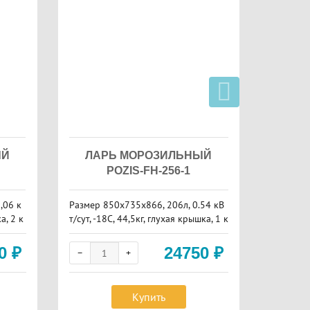
ЫЙ
ЛАРЬ МОРОЗИЛЬНЫЙ
ЛА
POZIS-FH-256-1
I
,06 к
Размер 850х735х866, 206л, 0.54 кВ
Размер 1
а, 2 к
т/сут, -18С, 44,5кг, глухая крышка, 1 к
т/ч , -18
орзина
20В, 3 к
50
₽
24750
₽
Купить