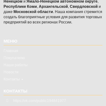
Ненецком
и
Ямало-Ненецком автономном округе
,
Республике Коми
,
Архангельской
,
Свердловской
и
даже
Московской области
. Наша компания стремится
создать благоприятные условия для развития торговых
предприятий во всех регионах России.
Подвал
МЕНЮ
Главная
Покупателю
Наши работы
Новости
Контакты
КОНТАКТЫ
https://vk.com/public194841977