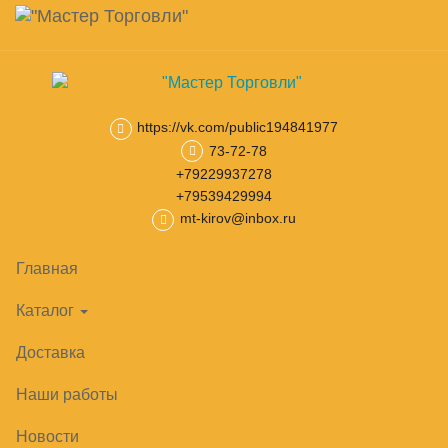
Навигация
Skip
Поиск
to
main
Корзина
0
товар(ов)
content
на сумму
0
₽
https://vk.com/public194841977
73-72-78
Главная
Лари морозильные
Морозильные лари с глухой кры
+79229937278
+79539429994
mt-kirov@inbox.ru
Главная
Каталог
Доставка
Наши работы
Новости