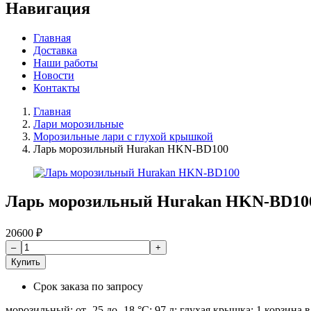
Навигация
Главная
Доставка
Наши работы
Новости
Контакты
Главная
Лари морозильные
Морозильные лари с глухой крышкой
Ларь морозильный Hurakan HKN-BD100
Ларь морозильный Hurakan HKN-BD10
20600
₽
Купить
Срок заказа
по запросу
морозильный; от -25 до -18 °С; 97 л; глухая крышка; 1 корзина 