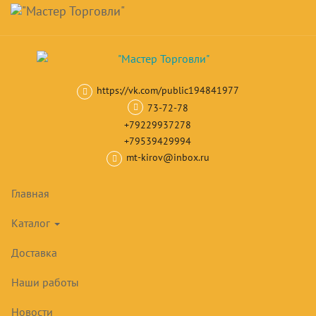
Навигация
Skip
Поиск
to
main
Корзина
0
товар(ов)
content
на сумму
0
₽
https://vk.com/public194841977
Главная
Витрины холодильные
Настольные витрины
Настоль
73-72-78
+79229937278
НАСТОЛЬНЫЕ ВИТРИНЫ
+79539429994
АРКТИКА
mt-kirov@inbox.ru
Товары
Главная
РАСПРОДАЖА!
Каталог
Доставка
Наши работы
Новости