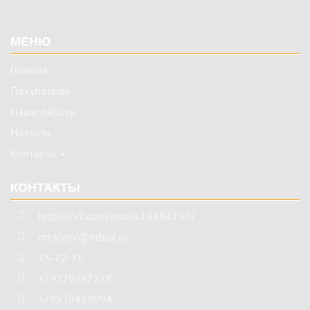
Подвал
МЕНЮ
Главная
Покупателю
Наши работы
Новости
Контакты
КОНТАКТЫ
https://vk.com/public194841977
mt-kirov@inbox.ru
73-72-78
+79229937278
+79539429994