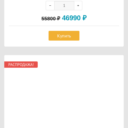
46990
₽
55800
₽
Купить
РАСПРОДАЖА!