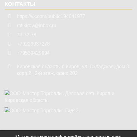
КОНТАКТЫ
https://vk.com/public194841977
mt-kirov@inbox.ru
73-72-78
+79229937278
+79539429994
Кировская область
,
г. Киров
,
ул. Складская, дом 3
корп.2 , 2-й этаж, офис 202