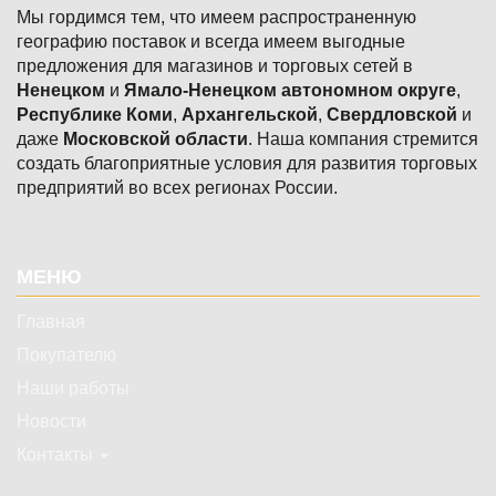
Мы гордимся тем, что имеем распространенную
географию поставок и всегда имеем выгодные
предложения для магазинов и торговых сетей в
Ненецком
и
Ямало-Ненецком автономном округе
,
Республике Коми
,
Архангельской
,
Свердловской
и
даже
Московской области
. Наша компания стремится
создать благоприятные условия для развития торговых
предприятий во всех регионах России.
Подвал
МЕНЮ
Главная
Покупателю
Наши работы
Новости
Контакты