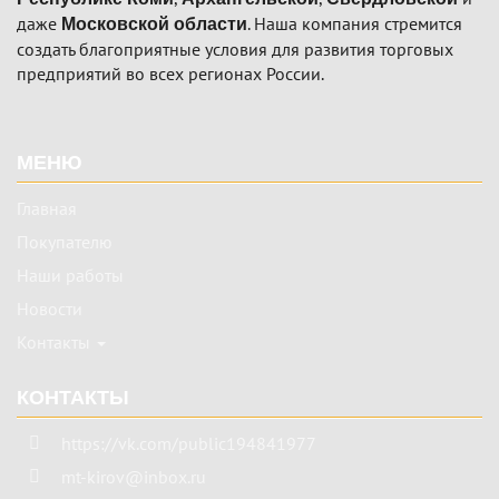
даже
. Наша компания стремится
Московской области
создать благоприятные условия для развития торговых
предприятий во всех регионах России.
Подвал
МЕНЮ
Главная
Покупателю
Наши работы
Новости
Контакты
КОНТАКТЫ
https://vk.com/public194841977
mt-kirov@inbox.ru