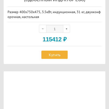
Размер 400х750х475, 3.5кВт, индукционная, 31 кг, двухконф
орочная, настольная
115412
₽
Купить