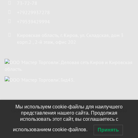
73-72-78
+79229937278
+79539429994
Кировская область
,
г. Киров
,
ул. Складская, дом 3
корп.2 , 2-й этаж, офис 202
Мы используем cookie-файлы для наилучшего
Copyright ©
2002 - 2026
"Мастер Торговли"
. Все права
представления нашего сайта. Продолжая
защищены.
Сообщить об ошибке.
использовать этот сайт, вы соглашаетесь с
использованием cookie-файлов.
Принять
Создание, поддержка и продвижение сайтов