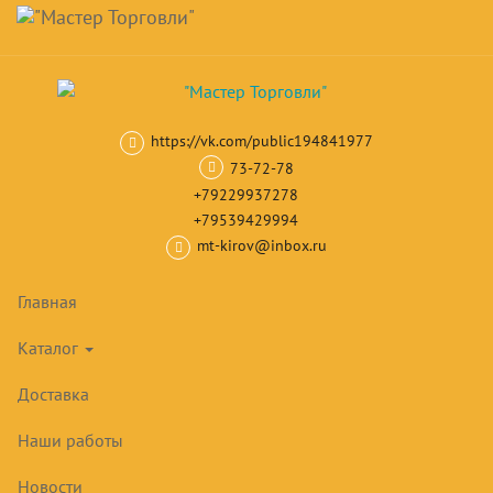
Навигация
Skip
Поиск
to
main
Корзина
0
товар(ов)
content
на сумму
0
₽
https://vk.com/public194841977
Главная
Тепловое оборудование
Плиты индукционные
Плиты
73-72-78
+79229937278
ПЛИТЫ ИНДУКЦИОННЫЕ
+79539429994
ЧУВАШТОРГТЕХНИКА (ABAT)
mt-kirov@inbox.ru
Товары
Главная
Каталог
Доставка
Наши работы
Новости