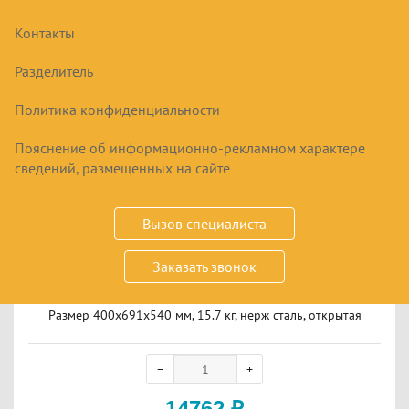
Контакты
Разделитель
Политика конфиденциальности
Пояснение об информационно-рекламном характере
сведений, размещенных на сайте
Вызов специалиста
ПОДСТАВКА ПОД ИНДУКЦИОННУЮ ПЛИТУ
АБАТ МН-02
Заказать звонок
Размер 400x691x540 мм, 15.7 кг, нерж сталь, открытая
14762
₽