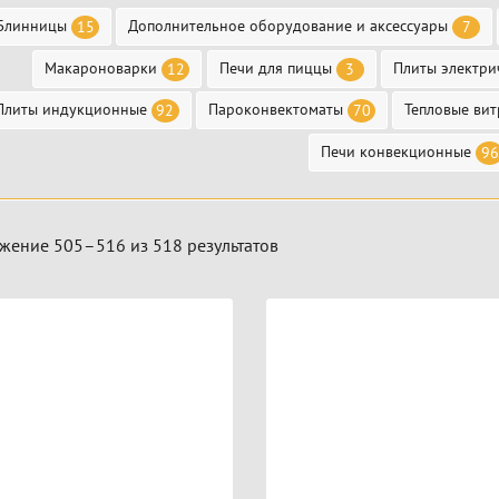
Блинницы
Дополнительное оборудование и аксессуары
15
7
Макароноварки
Печи для пиццы
Плиты электри
12
3
Плиты индукционные
Пароконвектоматы
Тепловые ви
92
70
Печи конвекционные
96
жение 505–516 из 518 результатов
ары