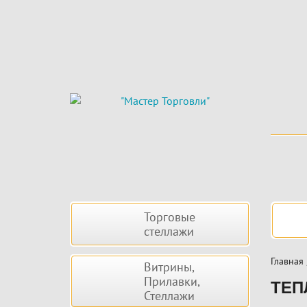
Skip
to
main
content
Боковая
Нав
Торговые
панель
стеллажи
Главная
Витрины,
Прилавки,
ТЕП
Стеллажи