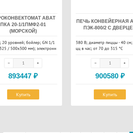
РОКОНВЕКТОМАТ ABAT
ПЕЧЬ КОНВЕЙЕРНАЯ 
ПКА 20-1/1ПМФ2-01
ПЭК-800/2 С ДВЕРЦ
(МОРСКОЙ)
; 20 уровней; бойлер; GN 1/1
380 В; диаметр пиццы - 40 см;
325 / 500x300 мм); электронн
цц в час; от 70 до 315 °С
нель управления ; автоматичес
ойка; 37 кВт
893447
₽
900580
₽
Купить
Купить
аничная