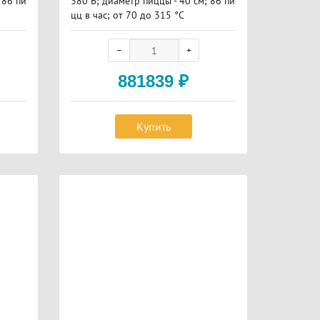
 86 пи
380 В; диаметр пиццы - 40 см; 86 пи
цц в час; от 70 до 315 °С
881839
₽
Купить