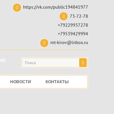
https://vk.com/public194841977
73-72-78
+79229937278
+79539429994
mt-kirov@inbox.ru
ов)
Поиск
НОВОСТИ
КОНТАКТЫ