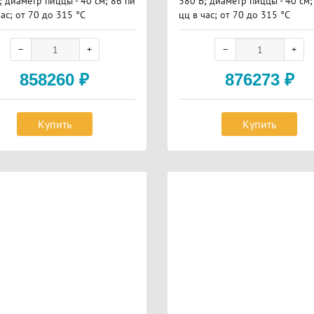
; диаметр пиццы - 40 см; 86 пи
380 В; диаметр пиццы - 40 см;
час; от 70 до 315 °С
цц в час; от 70 до 315 °С
858260
₽
876273
₽
Купить
Купить