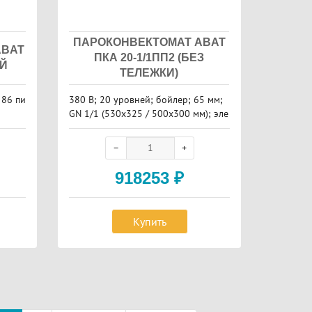
ПАРОКОНВЕКТОМАТ ABAT
ABAT
ПКА 20-1/1ПП2 (БЕЗ
ЕЙ
ТЕЛЕЖКИ)
 86 пи
380 В; 20 уровней; бойлер; 65 мм;
GN 1/1 (530x325 / 500x300 мм); эле
ктронная панель управления ; авто
матическая мойка; 35 кВт
918253
₽
Купить