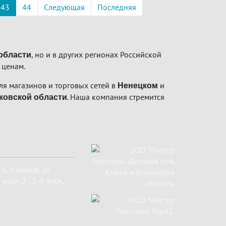
43
44
Следующая
Последняя
, но и в других регионах Российской
области
 ценам.
я магазинов и торговых сетей в
и
Ненецком
. Наша компания стремится
ковской области
ть
,
г. Киров
,
ул.
корп.2 , 2-й этаж,