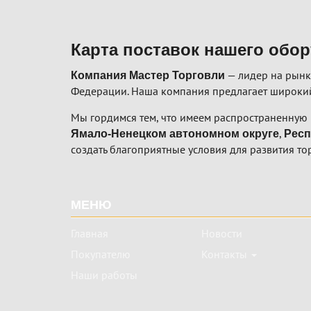
навиг
Карта поставок нашего обо
— лидер на рынк
Компания Мастер Торговли
Федерации. Наша компания предлагает широкий
Мы гордимся тем, что имеем распространенную 
,
Ямало-Ненецком автономном округе
Респ
создать благоприятные условия для развития то
Подвал
МЕНЮ
Главная
Новости
Покупателю
Контакты
Наши работы