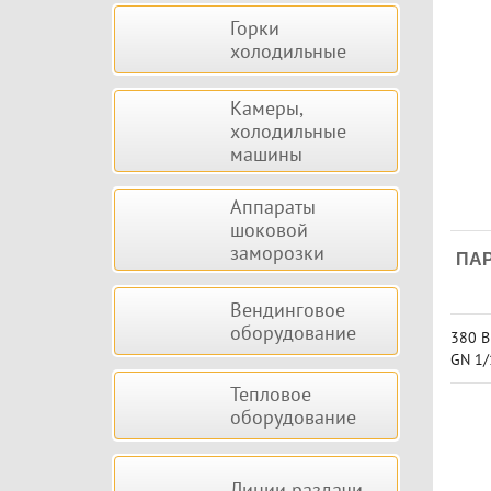
Горки
холодильные
Камеры,
холодильные
машины
Аппараты
шоковой
заморозки
ПА
Вендинговое
оборудование
380 В
GN 1/
1/2 (
Тепловое
(325x
оборудование
ая па
кая м
Линии раздачи