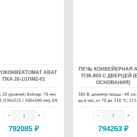
ПЕЧЬ КОНВЕЙЕРНАЯ 
РОКОНВЕКТОМАТ ABAT
ПЭК-800 С ДВЕРЦЕЙ (
ПКА 20-1/1ПМ2-01
ОСНОВАНИЯ)
; 20 уровней; бойлер; 70 мм;
380 В; диаметр пиццы - 40 см;
1 (530x325 / 500x300 мм), GN
цц в час; от 70 до 330 °С; 27.5
325x265 / 300x238 мм), GN 1/3
176 / 300x150 мм); электронн
нель управления ; автоматичес
ойка; 35 кВт
792085
₽
794263
₽