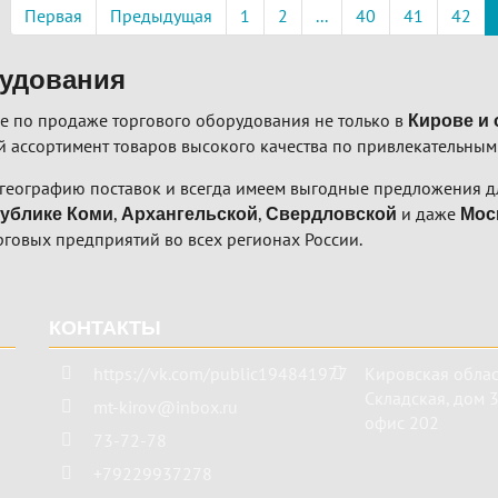
ация
Первая
Предыдущая
1
2
...
40
41
42
рудования
е по продаже торгового оборудования не только в
Кирове и 
 ассортимент товаров высокого качества по привлекательным
географию поставок и всегда имеем выгодные предложения дл
,
,
и даже
ублике Коми
Архангельской
Свердловской
Мос
рговых предприятий во всех регионах России.
КОНТАКТЫ
https://vk.com/public194841977
Кировская облас
Складская, дом 3 
mt-kirov@inbox.ru
офис 202
73-72-78
+79229937278