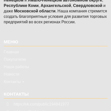
Ненецком
и
Ямало-Ненецком автономном округе
,
Республике Коми
,
Архангельской
,
Свердловской
и
даже
Московской области
. Наша компания стремится
создать благоприятные условия для развития торговых
предприятий во всех регионах России.
Подвал
МЕНЮ
Главная
Покупателю
Наши работы
Новости
Контакты
КОНТАКТЫ
https://vk.com/public194841977