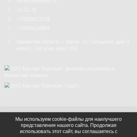
mt-kirov@inbox.ru
73-72-78
+79229937278
+79539429994
Кировская область
,
г. Киров
,
ул. Складская, дом 3
корп.2 , 2-й этаж, офис 202
Copyright ©
2002 - 2026
"Мастер Торговли"
. Все права
Мы используем cookie-файлы для наилучшего
защищены.
Сообщить об ошибке.
представления нашего сайта. Продолжая
использовать этот сайт, вы соглашаетесь с
Создание, поддержка и продвижение сайтов