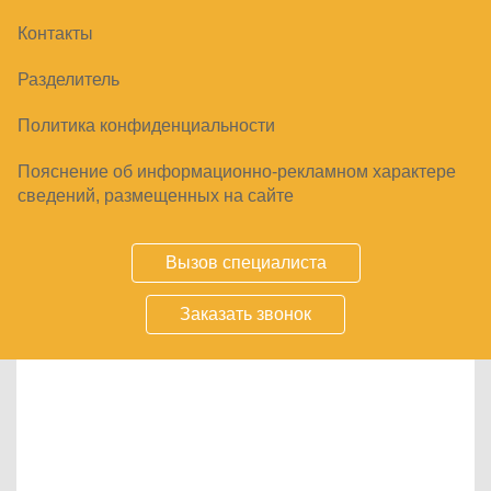
Тепловые витрины
13
Контакты
Шкафы пекарские, жарочные
27
Разделитель
Печи конвекционные
96
Политика конфиденциальности
Пояснение об информационно-рекламном характере
Отображение 13–24 из 518 результатов
сведений, размещенных на сайте
Сортировать:
Вызов специалиста
Заказать звонок
Товары