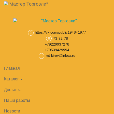
Навигация
Skip
Поиск
to
main
Корзина
0
товар(ов)
content
на сумму
0
₽
https://vk.com/public194841977
73-72-78
Главная
Шкафы и столы холодильные
Винные шкафы
Вин
+79229937278
ВИННЫЕ ШКАФЫ UGUR
+79539429994
mt-kirov@inbox.ru
Товары
Главная
Каталог
Доставка
Наши работы
Новости