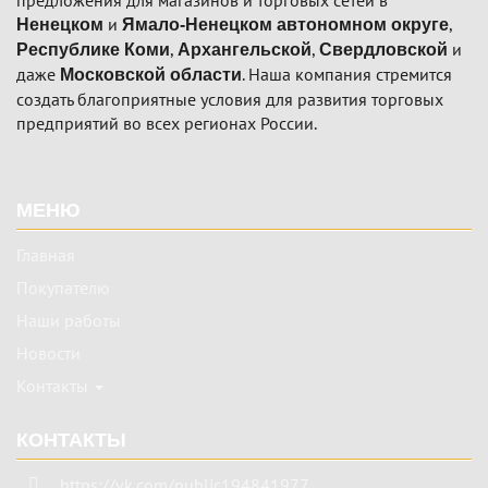
предложения для магазинов и торговых сетей в
и
,
Ненецком
Ямало-Ненецком автономном округе
,
,
и
Республике Коми
Архангельской
Свердловской
даже
. Наша компания стремится
Московской области
создать благоприятные условия для развития торговых
предприятий во всех регионах России.
Подвал
МЕНЮ
Главная
Покупателю
Наши работы
Новости
Контакты
КОНТАКТЫ
https://vk.com/public194841977