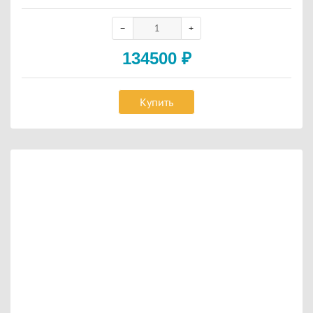
osot
134500
₽
Купить