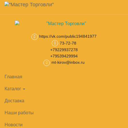
Навигация
Skip
Поиск
to
main
Корзина
0
товар(ов)
content
на сумму
0
₽
https://vk.com/public194841977
73-72-78
Главная
Кондиционеры
Настенные кондиционеры
+79229937278
НАСТЕННЫЕ КОНДИЦИОНЕРЫ
+79539429994
mt-kirov@inbox.ru
Настенные кондиционеры Dahaci
5
Главная
Настенные кондиционеры QuattroClima
21
Каталог
Настенные кондиционеры Lessar
7
Доставка
Настенные кондиционеры Tosot
7
Наши работы
Отображение 1–12 из 40 результатов
Новости