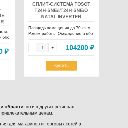
СПЛИТ-СИСТЕМА TOSOT
СПЛ
-
T24H-SNE/I/T24H-SNE/O
T12
BE
NATAL INVERTER
N
ER
Площадь помещения до 70 кв. м.
Площадь
. м.
Режим работы: Охлаждение и обо
Режим р
и обо
грев Уровень шума в/б, Дб: 29 Инв
грев Уро
7 Инв
ертор: Да Бренд: Tosot
ертор: Д
104200
₽
a
00
₽
Купить
 и области
, но и в других регионах
 привлекательным ценам.
ия для магазинов и торговых сетей в