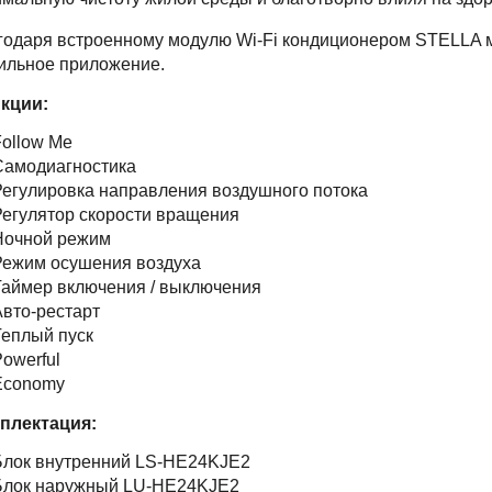
годаря встроенному модулю Wi-Fi кондиционером STELLA м
ильное приложение.
кции:
ollow Me
Самодиагностика
егулировка направления воздушного потока
егулятор скорости вращения
Ночной режим
Режим осушения воздуха
аймер включения / выключения
вто-рестарт
еплый пуск
owerful
Economy
плектация:
Блок внутренний LS-HE24KJE2
Блок наружный LU-HE24KJE2