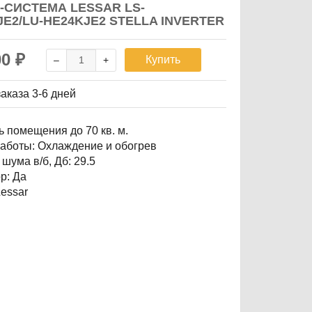
-СИСТЕМА LESSAR LS-
JE2/LU-HE24KJE2 STELLA INVERTER
00
₽
Купить
заказа
3-6 дней
 помещения до 70 кв. м.
аботы: Охлаждение и обогрев
шума в/б, Дб: 29.5
р: Да
Lessar