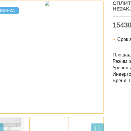
СПЛИТ
HE24K
ОВИНКА
1543
Срок 
Площадь
Режим р
Уровень 
Инверто
Бренд: 