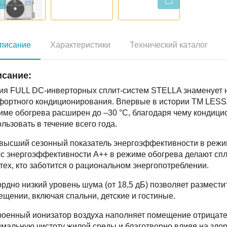
писание
Характеристики
Технический каталог
сание:
ия FULL DC-инверторных сплит-систем STELLA знаменует н
фортного кондиционирования. Впервые в истории TM LESS
име обогрева расширен до –30 °C, благодаря чему конди
льзовать в течение всего года.
высший сезонный показатель энергоэффективности в режи
сс энергоэффективности A++ в режиме обогрева делают с
тех, кто заботится о рациональном энергопотреблении.
рдно низкий уровень шума (от 18,5 дБ) позволяет размест
щении, включая спальни, детские и гостиные.
роенный ионизатор воздуха наполняет помещение отрицат
мальную чистоту жилой среды и благотворно влияя на здор