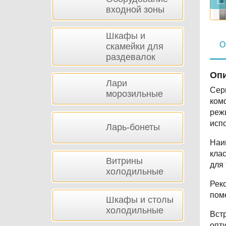
входной зоны
Шкафы и
О
скамейки для
раздевалок
Опи
Лари
Сер
морозильные
ком
реж
испо
Ларь-бонеты
Наи
кла
Витрины
для 
холодильные
Реко
поме
Шкафы и столы
холодильные
Вст
опти