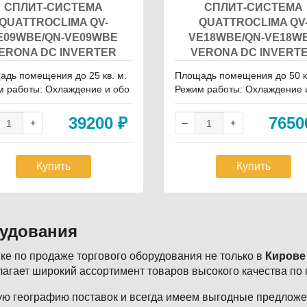
СПЛИТ-СИСТЕМА
СПЛИТ-СИСТЕМА
QUATTROCLIMA QV-
QUATTROCLIMA QV
E09WBE/QN-VE09WBE
VE18WBE/QN-VE18W
ERONA DC INVERTER
VERONA DC INVERT
дь помещения до 25 кв. м.
Площадь помещения до 50 кв
м работы: Охлаждение и обо
Режим работы: Охлаждение 
Уровень шума в/б, Дб: 22 Инв
грев Уровень шума в/б, Дб: 2
: Да Бренд: Quattroclima
ертор: Да Бренд: Quattroclim
39200
₽
765
Купить
Купить
рудования
е по продаже торгового оборудования не только в
Кирове
агает широкий ассортимент товаров высокого качества по
ю географию поставок и всегда имеем выгодные предложен