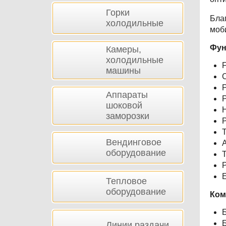
Горки
Бла
холодильные
моб
Фун
Камеры,
холодильные
F
машины
Р
Аппараты
Р
шоковой
заморозки
Т
Вендинговое
А
оборудование
Т
P
Тепловое
оборудование
Ком
Линии раздачи