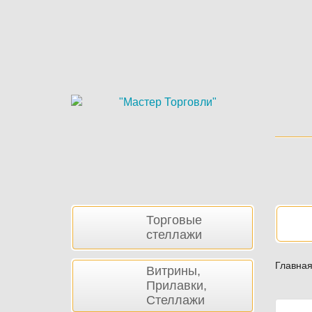
Skip
to
main
content
Боковая
Нав
Торговые
панель
стеллажи
Главна
Витрины,
Прилавки,
Стеллажи