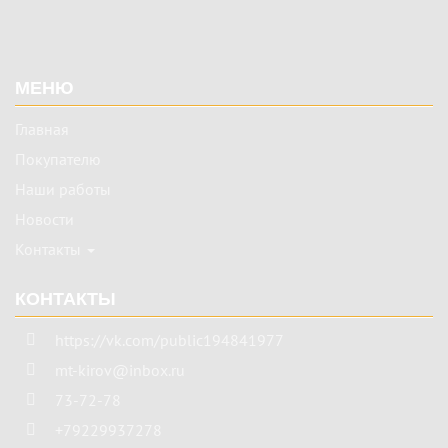
Подвал
МЕНЮ
Главная
Покупателю
Наши работы
Новости
Контакты
КОНТАКТЫ
https://vk.com/public194841977
mt-kirov@inbox.ru
73-72-78
+79229937278