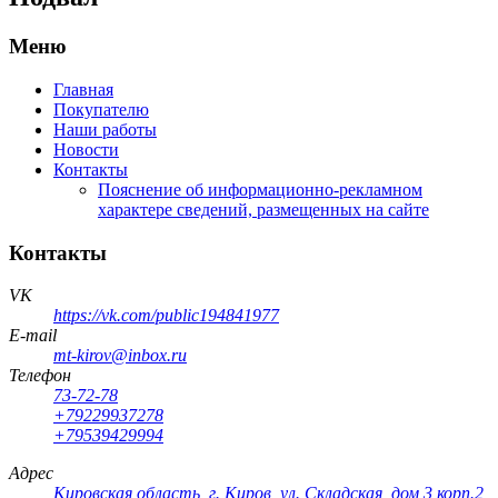
Меню
Главная
Покупателю
Наши работы
Новости
Контакты
Пояснение об информационно-рекламном
характере сведений, размещенных на сайте
Контакты
VK
https://vk.com/public194841977
E-mail
mt-kirov@inbox.ru
Телефон
73-72-78
+79229937278
+79539429994
Адрес
Кировская область
,
г. Киров
,
ул. Складская, дом 3 корп.2