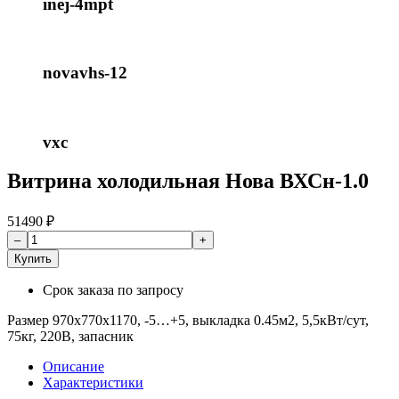
inej-4mpt
novavhs-12
vxc
Витрина холодильная Нова ВХСн-1.0
51490
₽
Купить
Срок заказа
по запросу
Размер 970х770х1170, -5…+5, выкладка 0.45м2, 5,5кВт/сут,
75кг, 220В, запасник
Описание
Характеристики