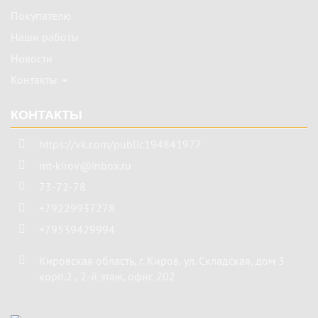
Покупателю
Наши работы
Новости
Контакты
КОНТАКТЫ
https://vk.com/public194841977
mt-kirov@inbox.ru
73-72-78
+79229937278
+79539429994
Кировская область
,
г. Киров
,
ул. Складская, дом 3
корп.2 , 2-й этаж, офис 202