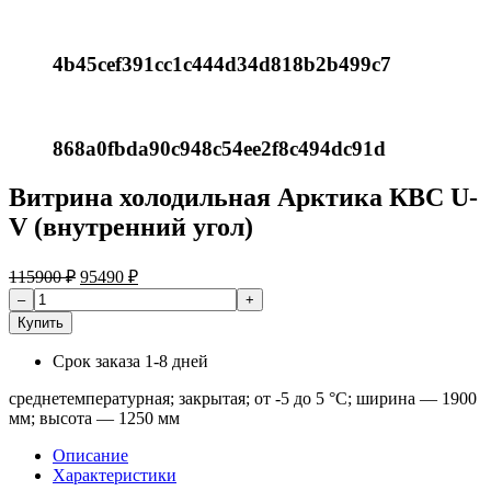
4b45cef391cc1c444d34d818b2b499c7
868a0fbda90c948c54ee2f8c494dc91d
Витрина холодильная Арктика КВС U-
V (внутренний угол)
115900
₽
95490
₽
Купить
Срок заказа
1-8 дней
среднетемпературная; закрытая; от -5 до 5 °C; ширина — 1900
мм; высота — 1250 мм
Описание
Характеристики