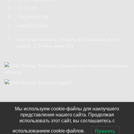
73-72-78
+79229937278
+79539429994
Кировская область
,
г. Киров
,
ул. Складская, дом 3
корп.2 , 2-й этаж, офис 202
Мы используем cookie-файлы для наилучшего
Copyright ©
2002 - 2026
"Мастер Торговли"
. Все права
представления нашего сайта. Продолжая
защищены.
Сообщить об ошибке.
использовать этот сайт, вы соглашаетесь с
использованием cookie-файлов.
Принять
Создание, поддержка и продвижение сайтов