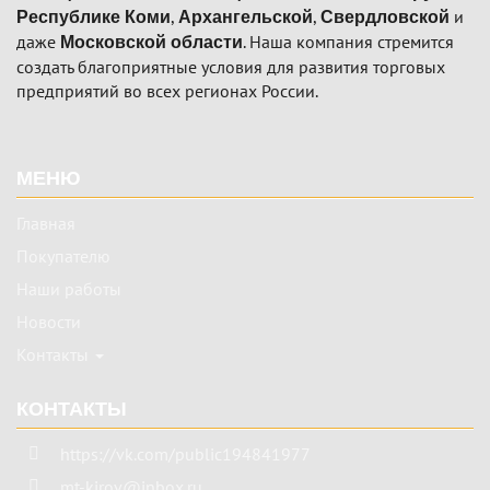
,
,
и
Республике Коми
Архангельской
Свердловской
даже
. Наша компания стремится
Московской области
создать благоприятные условия для развития торговых
предприятий во всех регионах России.
Подвал
МЕНЮ
Главная
Покупателю
Наши работы
Новости
Контакты
КОНТАКТЫ
https://vk.com/public194841977
mt-kirov@inbox.ru