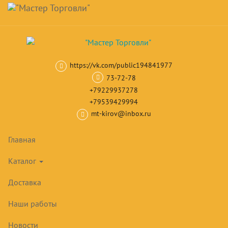
Навигация
Skip
Поиск
to
main
Корзина
0
товар(ов)
content
на сумму
0
₽
https://vk.com/public194841977
Главная
Витрины холодильные
Холодильные витрины среднете
73-72-78
+79229937278
+79539429994
mt-kirov@inbox.ru
Главная
Каталог
Доставка
Наши работы
Новости