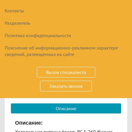
Контакты
ХОЛОДИЛЬНАЯ ВИТРИНА АРИЕЛЬ ВС 3-
260
Разделитель
Политика конфиденциальности
94560
₽
Пояснение об информационно-рекламном характере
сведений, размещенных на сайте
Купить
Вызов специалиста
Срок заказа
по запросу
Заказать звонок
Размер 2600х1030х1315 мм, 0…+6°С
Описание
Описание:
Холодильная витрина Ариель ВС 3-260 (бизнес-