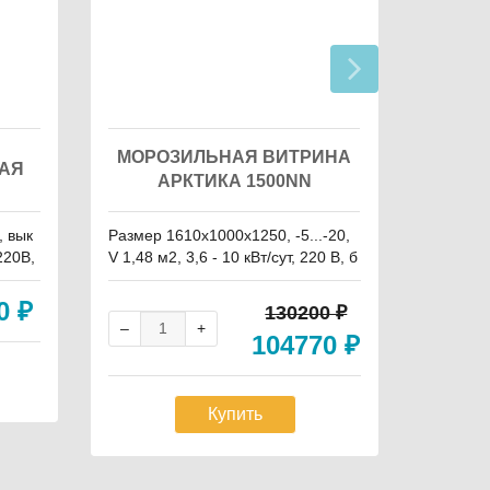
МОРОЗИЛЬНАЯ ВИТРИНА
МОРО
НАЯ
АРКТИКА 1500NN
А
, вык
Размер 1610x1000x1250, -5...-20,
Размеры
220В,
V 1,48 м2, 3,6 - 10 кВт/сут, 220 В, б
0, V 1,1 
ез запасника
без зап
40
₽
130200
₽
104770
₽
Купить