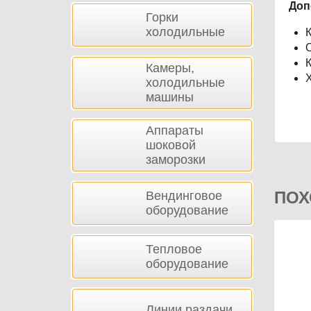
Доп
Горки
холодильные
К
О
К
Камеры,
Х
холодильные
машины
Аппараты
шоковой
заморозки
ПОХ
Вендинговое
оборудование
Тепловое
оборудование
Линии раздачи