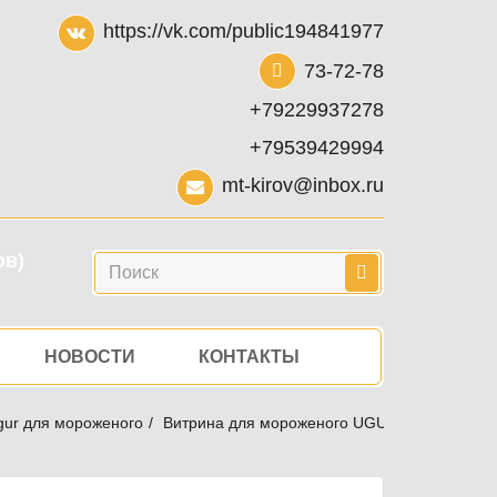
https://vk.com/public194841977
73-72-78
+79229937278
+79539429994
mt-kirov@inbox.ru
ов)
Поиск
НОВОСТИ
КОНТАКТЫ
gur для мороженого
Витрина для мороженого UGUR UDR 18 FATI