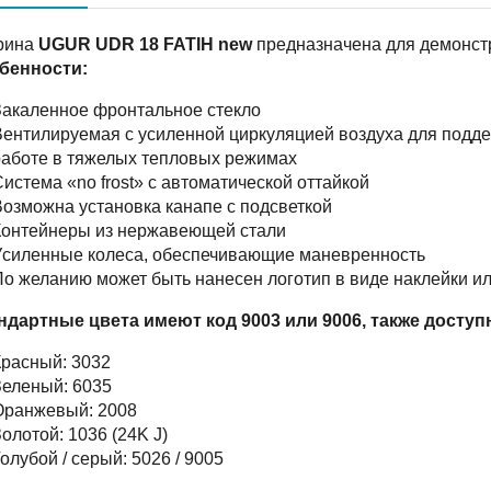
рина
UGUR UDR 18 FATIH new
предназначена для демонст
бенности:
акаленное фронтальное стекло
ентилируемая с усиленной циркуляцией воздуха для подд
аботе в тяжелых тепловых режимах
истема «no frost» с автоматической оттайкой
озможна установка канапе с подсветкой
Контейнеры из нержавеющей стали
Уcиленные колеса, обеспечивающие маневренность
о желанию может быть нанесен логотип в виде наклейки и
ндартные цвета имеют код 9003 или 9006, также досту
расный: 3032
еленый: 6035
Оранжевый: 2008
олотой: 1036 (24K J)
олубой / серый: 5026 / 9005