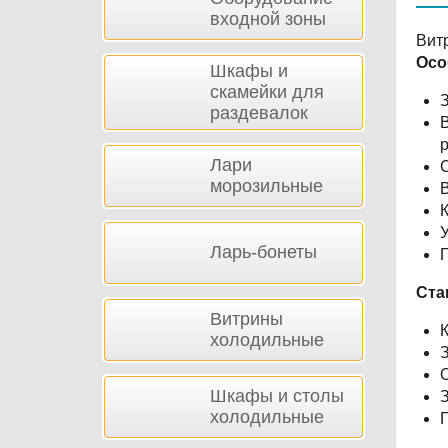
входной зоны
Вит
Осо
Шкафы и
скамейки для
З
раздевалок
В
р
Лари
С
морозильные
В
Ларь-бонеты
П
Ста
Витрины
К
холодильные
З
Шкафы и столы
З
холодильные
Г