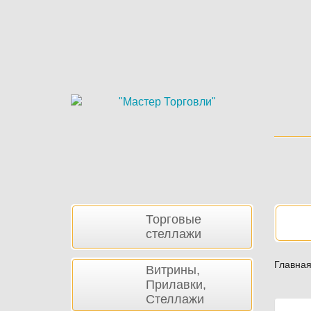
Skip
to
main
content
Боковая
Нав
Торговые
панель
стеллажи
Главна
Витрины,
Прилавки,
Стеллажи