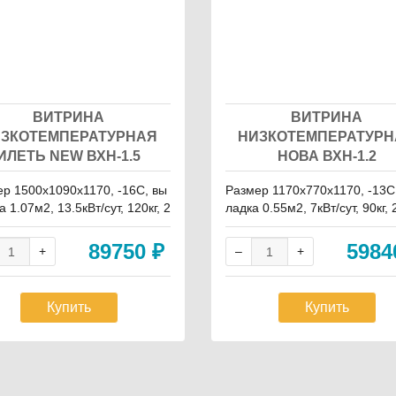
ВИТРИНА
ВИТРИНА
ЗКОТЕМПЕРАТУРНАЯ
НИЗКОТЕМПЕРАТУР
ИЛЕТЬ NEW ВХН-1.5
НОВА ВХН-1.2
р 1500х1090х1170, -16С, вы
Размер 1170х770х1170, -13С
а 1.07м2, 13.5кВт/сут, 120кг, 2
ладка 0.55м2, 7кВт/сут, 90кг, 
без запасника
без запасника
89750
₽
598
Купить
Купить