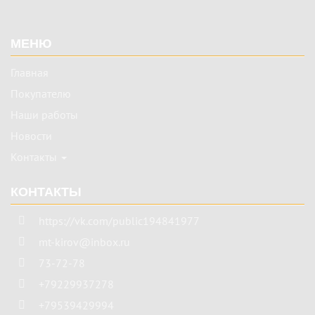
Подвал
МЕНЮ
Главная
Покупателю
Наши работы
Новости
Контакты
КОНТАКТЫ
https://vk.com/public194841977
mt-kirov@inbox.ru
73-72-78
+79229937278
+79539429994