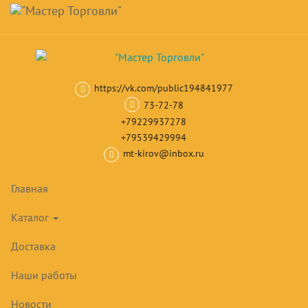
Навигация
Skip
Поиск
to
main
Корзина
0
товар(ов)
content
на сумму
0
₽
https://vk.com/public194841977
Главная
Витрины, Прилавки, Стеллажи
Металлическое оборудов
73-72-78
+79229937278
+79539429994
mt-kirov@inbox.ru
Главная
Каталог
Доставка
Наши работы
Новости