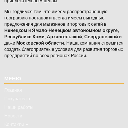
привлекательным ценам.
Мы гордимся тем, что имеем распространенную
географию поставок и всегда имеем выгодные
предложения для магазинов и торговых сетей в
Ненецком
и
Ямало-Ненецком автономном округе
,
Республике Коми
,
Архангельской
,
Свердловской
и
даже
Московской области
. Наша компания стремится
создать благоприятные условия для развития торговых
предприятий во всех регионах России.
Подвал
МЕНЮ
Главная
Покупателю
Наши работы
Новости
Контакты