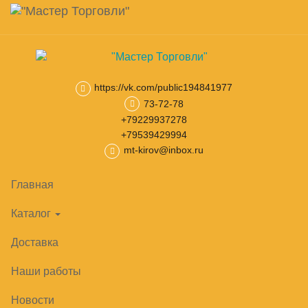
Навигация
Skip
Поиск
to
main
Корзина
0
товар(ов)
content
на сумму
0
₽
https://vk.com/public194841977
73-72-78
Главная
Витрины холодильные
Настольные витрины
Наст
+79229937278
+79539429994
mt-kirov@inbox.ru
РАСПРОДАЖА!
Главная
Каталог
Доставка
Наши работы
Новости