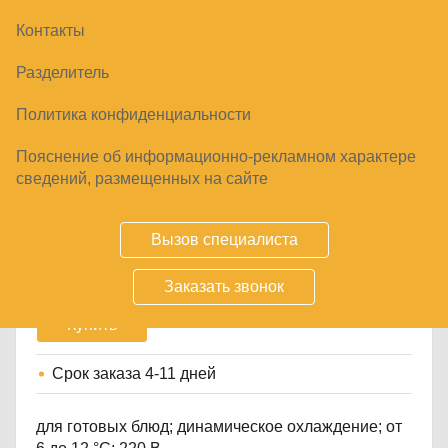
Контакты
Разделитель
Политика конфиденциальности
Пояснение об информационно-рекламном характере
ВИТРИНА ХОЛОДИЛЬНАЯ CARBOMA A57
сведений, размещенных на сайте
VM 1,2-1 (ВХС-1,2 АРГО XL ЛЮКС)
59870
₽
62390
₽
Вызов специалиста
Заказать звонок
Купить
Срок заказа
4-11 дней
для готовых блюд; динамическое охлаждение; от