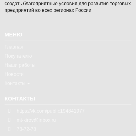
создать благоприятные условия для развития торговых
предприятий во всех регионах России.
Подвал
МЕНЮ
Главная
Покупателю
Наши работы
Новости
Контакты
КОНТАКТЫ
https://vk.com/public194841977
mt-kirov@inbox.ru
73-72-78