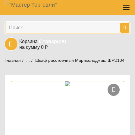
Навигация
Skip
Пер
to
нав
main
Поиск
content
Корзина
0
товар(ов)
на сумму
0
₽
Главная
...
Шкаф расстоечный Марихолодмаш ШРЭ104
Шкафы расстоечные МариХолодМаш
Тепловое оборудование
Шкафы расстоечные