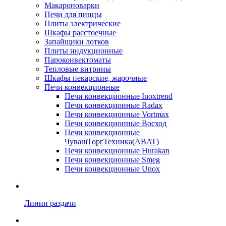
Макароноварки
Печи для пиццы
Плиты электрические
Шкафы расстоечные
Запайщики лотков
Плиты индукционные
Пароконвектоматы
Тепловые витрины
Шкафы пекарские, жарочные
Печи конвекционные
Печи конвекционные Inoxtrend
Печи конвекционные Radax
Печи конвекционные Vortmax
Печи конвекционные Восход
Печи конвекционные
ЧувашТоргТехника(ABAT)
Печи конвекционные Hurakan
Печи конвекционные Smeg
Печи конвекционные Unox
Линии раздачи