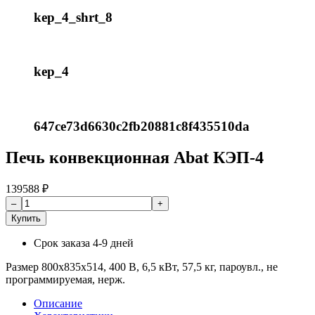
kep_4_shrt_8
kep_4
647ce73d6630c2fb20881c8f435510da
Печь конвекционная Abat КЭП-4
139588
₽
Купить
Срок заказа
4-9 дней
Размер 800х835х514, 400 В, 6,5 кВт, 57,5 кг, пароувл., не
программируемая, нерж.
Описание