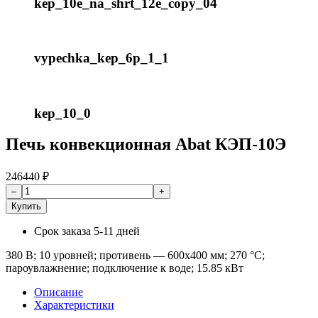
kep_10e_na_shrt_12e_copy_04
vypechka_kep_6p_1_1
kep_10_0
Печь конвекционная Abat КЭП-10Э
246440
₽
Купить
Срок заказа
5-11 дней
380 В; 10 уровней; противень — 600х400 мм; 270 °С;
пароувлажнение; подключение к воде; 15.85 кВт
Описание
Характеристики