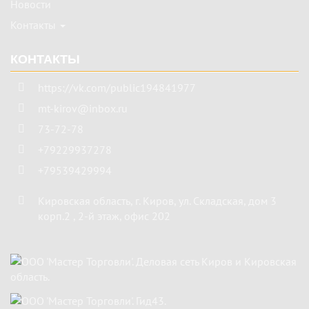
Новости
Контакты
КОНТАКТЫ
https://vk.com/public194841977
mt-kirov@inbox.ru
73-72-78
+79229937278
+79539429994
Кировская область
,
г. Киров
,
ул. Складская, дом 3
корп.2 , 2-й этаж, офис 202