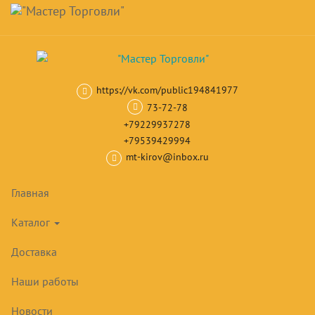
Навигация
Skip
Поиск
to
main
Корзина
0
товар(ов)
content
на сумму
0
₽
https://vk.com/public194841977
Главная
Тепловое оборудование
Пароконвектоматы
Парокон
73-72-78
+79229937278
+79539429994
mt-kirov@inbox.ru
Главная
Каталог
Доставка
Наши работы
Новости