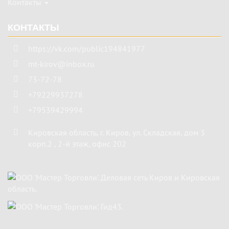
Контакты
КОНТАКТЫ
https://vk.com/public194841977
mt-kirov@inbox.ru
73-72-78
+79229937278
+79539429994
Кировская область
,
г. Киров
,
ул. Складская, дом 3
корп.2 , 2-й этаж, офис 202