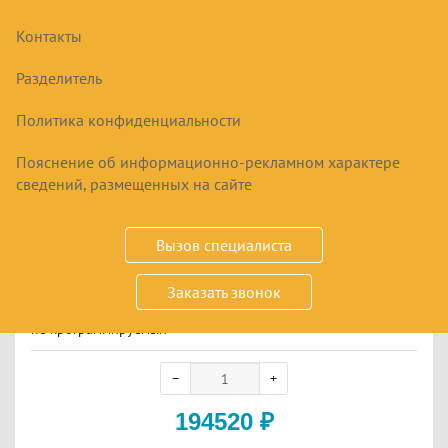
Контакты
Разделитель
Политика конфиденциальности
Пояснение об информационно-рекламном характере
сведений, размещенных на сайте
Вызов специалиста
ПАРОКОНВЕКТОМАТ XV393 UNOX
Заказать звонок
Размер 750х773х772, 220/380 В, 7,1 кВт, 67 кг, инжекторный,
не программируемый
194520
₽