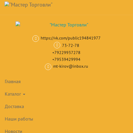
Навигация
Skip
Поиск
to
main
Корзина
0
товар(ов)
content
на сумму
0
₽
https://vk.com/public194841977
Главная
Тепловое оборудование
Пароконвектоматы
Парокон
73-72-78
+79229937278
ПАРОКОНВЕКТОМАТЫ UNOX
+79539429994
mt-kirov@inbox.ru
Товары
Главная
Каталог
Доставка
Наши работы
Новости