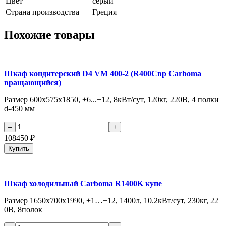
Цвет
серый
Страна производства
Греция
Похожие товары
Шкаф кондитерский D4 VM 400-2 (R400Cвр Carboma
вращающийся)
Размер 600х575х1850, +6...+12, 8кВт/сут, 120кг, 220В, 4 полки
d-450 мм
108450
₽
Купить
Шкаф холодильный Сarboma R1400K купе
Размер 1650х700х1990, +1…+12, 1400л, 10.2кВт/сут, 230кг, 22
0В, 8полок