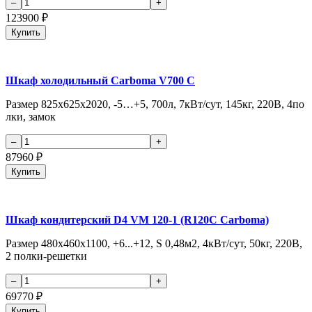
123900
₽
Купить
Шкаф холодильный Сarboma V700 С
Размер 825х625х2020, -5…+5, 700л, 7кВт/сут, 145кг, 220В, 4по
лки, замок
87960
₽
Купить
Шкаф кондитерский D4 VM 120-1 (R120C Carboma)
Размер 480х460х1100, +6...+12, S 0,48м2, 4кВт/сут, 50кг, 220В,
2 полки-решетки
69770
₽
Купить