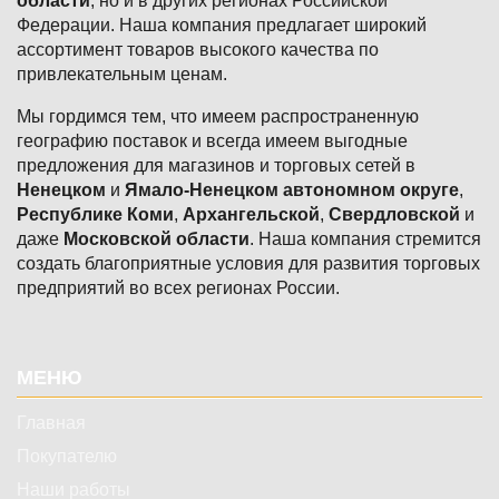
области
, но и в других регионах Российской
Федерации. Наша компания предлагает широкий
ассортимент товаров высокого качества по
привлекательным ценам.
Мы гордимся тем, что имеем распространенную
географию поставок и всегда имеем выгодные
предложения для магазинов и торговых сетей в
Ненецком
и
Ямало-Ненецком автономном округе
,
Республике Коми
,
Архангельской
,
Свердловской
и
даже
Московской области
. Наша компания стремится
создать благоприятные условия для развития торговых
предприятий во всех регионах России.
Подвал
МЕНЮ
Главная
Покупателю
Наши работы