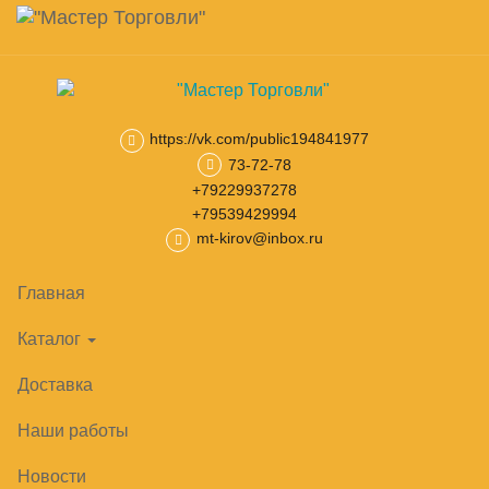
Навигация
Skip
Поиск
to
main
Корзина
0
товар(ов)
content
на сумму
0
₽
https://vk.com/public194841977
73-72-78
Главная
Витрины холодильные
Кондитерские витрины
Кон
+79229937278
+79539429994
mt-kirov@inbox.ru
Главная
Каталог
Доставка
Наши работы
Новости