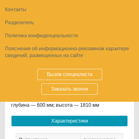
Контакты
ВИТРИНА КОНДИТЕРСКАЯ HICOLD VRC
Разделитель
350 SH BRONZE
Политика конфиденциальности
105220
₽
Пояснение об информационно-рекламном характере
сведений, размещенных на сайте
Купить
Вызов специалиста
Срок заказа
по запросу
Заказать звонок
от 2 до 10 °С; 350 л; 220 В; ширина — 600 мм;
глубина — 600 мм; высота — 1810 мм
Характеристики