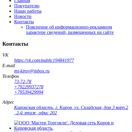
Главная
Покупателю
Наши работы
Новости
Контакты
Пояснение об информационно-рекламном
характере сведений, размещенных на сайте
Контакты
VK
https://vk.com/public194841977
E-mail
mt-kirov@inbox.ru
Телефон
73-72-78
+79229937278
+79539429994
Адрес
Кировская область
,
г. Киров
,
ул. Складская, дом 3 корп.2
, 2-й этаж, офис 202