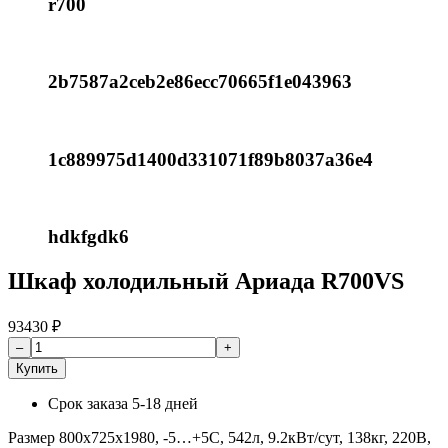
r700
2b7587a2ceb2e86ecc70665f1e043963
1c889975d1400d331071f89b8037a36e4
hdkfgdk6
Шкаф холодильный Ариада R700VS
93430
₽
Купить
Срок заказа
5-18 дней
Размер 800x725x1980, -5…+5C, 542л, 9.2кВт/сут, 138кг, 220В,