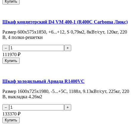
Купить
Шкаф кондитерский D4 VM 400-1 (R400C Carboma Люкс)
Размер 600х575х1850, +6...+12, S 0,79м2, 8кВт/сут, 120кг, 220
В, 4 полки-решетки
111970
₽
Купить
Шкаф холодильный Ариада R1400VC
Размер 1600x725x1980, -5...+5С, 1188л, 9.13кВт/сут, 225кг, 220
В, выкладка 4.26м2
133370
₽
Купить