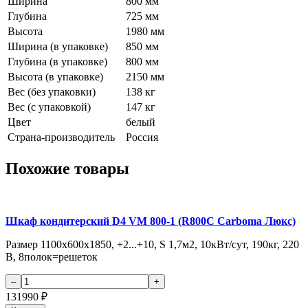
Ширина
800 мм
Глубина
725 мм
Высота
1980 мм
Ширина (в упаковке)
850 мм
Глубина (в упаковке)
800 мм
Высота (в упаковке)
2150 мм
Вес (без упаковки)
138 кг
Вес (с упаковкой)
147 кг
Цвет
белый
Страна-производитель
Россия
Похожие товары
Шкаф кондитерский D4 VM 800-1 (R800C Carboma Люкс)
Размер 1100х600х1850, +2...+10, S 1,7м2, 10кВт/сут, 190кг, 220
В, 8полок=решеток
131990
₽