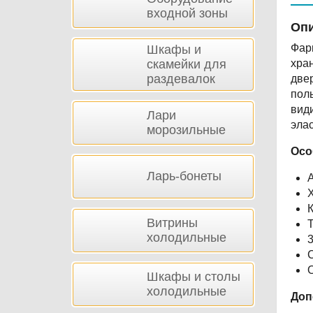
входной зоны
Опи
Фар
Шкафы и
скамейки для
хра
раздевалок
две
пол
вид
Лари
элас
морозильные
Осо
Ларь-бонеты
Х
К
Витрины
холодильные
3
С
О
Шкафы и столы
холодильные
Доп