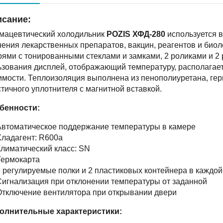
сание:
мацевтический холодильник
POZIS ХФД-280
используется в
нения лекарственных препаратов, вакцин, реагентов и био
рями с тонированными стеклами и замками, 2 роликами и 2
ьзования дисплей, отображающий температуру, располагает
имости. Теплоизоляция выполнена из пенополиуретана, гер
тичного уплотнителя с магнитной вставкой.
бенности:
Автоматическое поддержание температуры в камере
ладагент: R600a
лиматический класс: SN
Термокарта
 регулируемые полки и 2 пластиковых контейнера в каждой
игнализация при отклонении температуры от заданной
тключение вентилятора при открывании двери
олнительные характеристики: