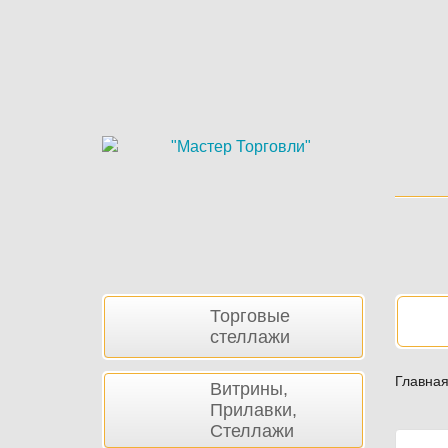
Skip
to
main
content
Боковая
Нав
Торговые
панель
стеллажи
Главна
Витрины,
Прилавки,
Стеллажи