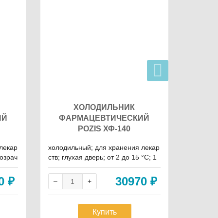
ШК
ХОЛОДИЛЬНИК
ФА
ИЙ
ФАРМАЦЕВТИЧЕСКИЙ
PO
POZIS ХФ-140
лекар
холодильный; для хранения лекар
холодил
розрач
ств; глухая дверь; от 2 до 15 °C; 1
ств; глу
 л; ди
40 л; динамическое; 220 В
00 л; ди
30
₽
30970
₽
Купить