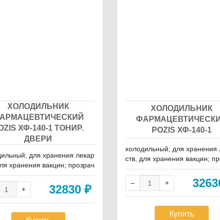
ХОЛОДИЛЬНИК
ХОЛОДИЛЬНИК
АРМАЦЕВТИЧЕСКИЙ
ФАРМАЦЕВТИЧЕСК
OZIS ХФ-140-1 ТОНИР.
POZIS ХФ-140-1
ДВЕРИ
холодильный; для хранения 
ильный; для хранения лекар
ств, для хранения вакцин; п
для хранения вакцин; прозрач
ная дверь; от 2 до 15 °C; 140
верь; от 2 до 15 °C; 140 л; ди
намическое; 220 В
326
еское; 220 В
32830
₽
Купить