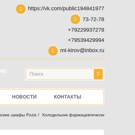
https://vk.com/public194841977
73-72-78
+79229937278
+79539429994
mt-kirov@inbox.ru
ов)
Поиск
НОВОСТИ
КОНТАКТЫ
ские шкафы Pozis
Холодильник фармацевтический POZIS ХФД-28