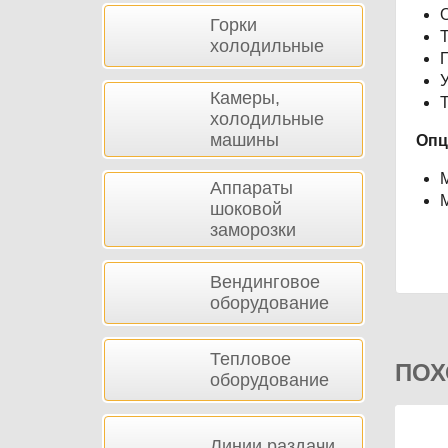
О
Горки
Т
холодильные
П
У
Камеры,
Т
холодильные
машины
Опц
Аппараты
М
шоковой
заморозки
Вендинговое
оборудование
Тепловое
ПОХ
оборудование
Линии раздачи