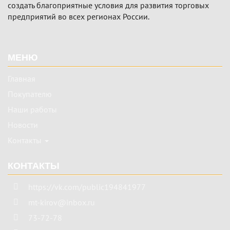
создать благоприятные условия для развития торговых
предприятий во всех регионах России.
Подвал
МЕНЮ
Главная
Покупателю
Наши работы
Новости
Контакты
КОНТАКТЫ
https://vk.com/public194841977
mt-kirov@inbox.ru
73-72-78