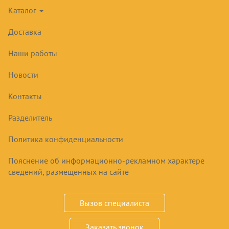
Каталог
Доставка
Наши работы
Новости
ШКАФ ХОЛОДИЛЬНЫЙ
ФАРМАЦЕВТИЧЕСКИЙ ШХФ-1,4 ДС
Контакты
Разделитель
140675
₽
Политика конфиденциальности
Пояснение об информационно-рекламном характере
Купить
сведений, размещенных на сайте
Срок заказа
5-15 дней
Вызов специалиста
холодильный; для хранения лекарств; прозрачная
Заказать звонок