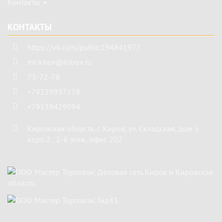
Контакты
КОНТАКТЫ
https://vk.com/public194841977
mt-kirov@inbox.ru
73-72-78
+79229937278
+79539429994
Кировская область
,
г. Киров
,
ул. Складская, дом 3
корп.2 , 2-й этаж, офис 202