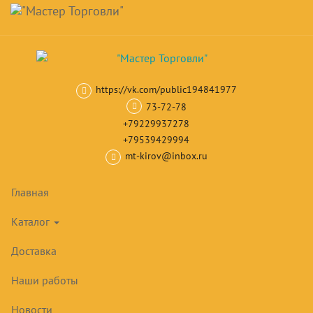
Навигация
Skip
Поиск
to
main
Корзина
0
товар(ов)
content
на сумму
0
₽
https://vk.com/public194841977
Главная
Механическое оборудование
Овощерезки
Овощерез
73-72-78
+79229937278
+79539429994
mt-kirov@inbox.ru
Главная
Каталог
Доставка
Наши работы
Новости