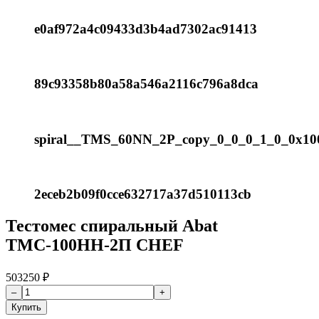
e0af972a4c09433d3b4ad7302ac91413
89c93358b80a58a546a2116c796a8dca
spiral__TMS_60NN_2P_copy_0_0_0_1_0_0x10
2eceb2b09f0cce632717a37d510113cb
Тестомес спиральный Abat
ТМС-100НН-2П CHEF
503250
₽
Купить