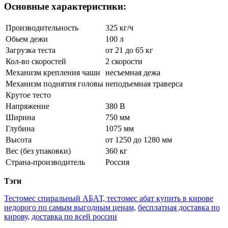
Основные характеристики:
Производительность
325 кг/ч
Обьем дежи
100 л
Загрузка теста
от 21 до 65 кг
Кол-во скоростей
2 скорости
Механизм крепления чаши
несъемная дежа
Механизм поднятия головы
неподъемная траверса
Крутое тесто
Напряжение
380 В
Ширина
750 мм
Глубина
1075 мм
Высота
от 1250 до 1280 мм
Вес (без упаковки)
360 кг
Страна-производитель
Россия
Тэги
Тестомес спиральный АБАТ,
тестомес абат купить в кирове
недорого по самым выгодным
ценам,
бесплатная доставка по
кирову,
доставка по всей россии