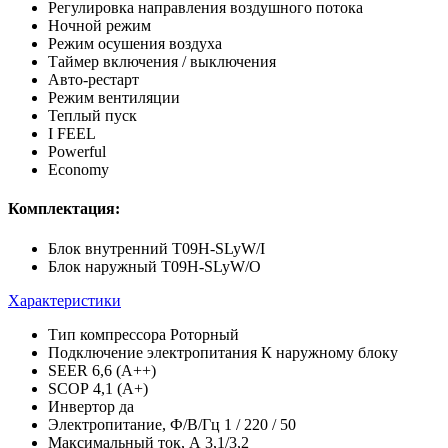
Регулировка направления воздушного потока
Ночной режим
Режим осушения воздуха
Таймер включения / выключения
Авто-рестарт
Режим вентиляции
Теплый пуск
I FEEL
Powerful
Economy
Комплектация:
Блок внутренний T09H-SLyW/I
Блок наружный T09H-SLyW/O
Характеристики
Тип компрессора
Роторный
Подключение электропитания
К наружному блоку
SEER
6,6 (A++)
SCOP
4,1 (A+)
Инвертор
да
Электропитание, Ф/В/Гц
1 / 220 / 50
Максимальный ток, А
3,1/3,2