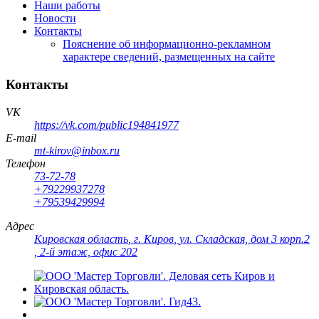
Наши работы
Новости
Контакты
Пояснение об информационно-рекламном
характере сведений, размещенных на сайте
Контакты
VK
https://vk.com/public194841977
E-mail
mt-kirov@inbox.ru
Телефон
73-72-78
+79229937278
+79539429994
Адрес
Кировская область
,
г. Киров
,
ул. Складская, дом 3 корп.2
, 2-й этаж, офис 202