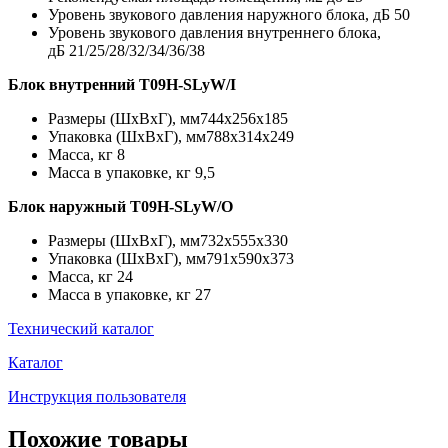
Уровень звукового давления наружного блока, дБ
50
Уровень звукового давления внутреннего блока,
дБ
21/25/28/32/34/36/38
Блок внутренний T09H-SLyW/I
Размеры (ШхВхГ), мм
744x256x185
Упаковка (ШхВхГ), мм
788x314x249
Масса, кг
8
Масса в упаковке, кг
9,5
Блок наружный T09H-SLyW/O
Размеры (ШхВхГ), мм
732x555x330
Упаковка (ШхВхГ), мм
791x590x373
Масса, кг
24
Масса в упаковке, кг
27
Технический каталог
Каталог
Инструкция пользователя
Похожие товары