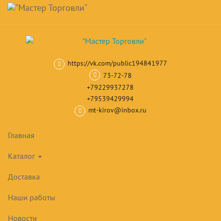
Навигация
Skip
Поиск
to
main
Корзина
0
товар(ов)
content
на сумму
0
₽
https://vk.com/public194841977
Главная
Кондиционеры
Настенные кондиционеры инверторног
73-72-78
+79229937278
+79539429994
mt-kirov@inbox.ru
Главная
Каталог
Доставка
Наши работы
Новости