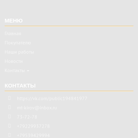
Подвал
МЕНЮ
Главная
Покупателю
Наши работы
Новости
Контакты
КОНТАКТЫ
https://vk.com/public194841977
mt-kirov@inbox.ru
73-72-78
+79229937278
+79539429994